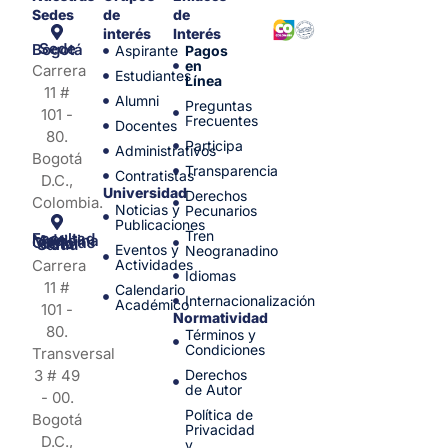
Sedes
de
de
interés
Interés
Sede Bogotá
Aspirante
Pagos
en
Carrera
Estudiantes
Línea
11 #
Alumni
Preguntas
101 -
Frecuentes
Docentes
80.
Participa
Administrativos
Bogotá
Transparencia
Contratistas
D.C.,
Universidad
Derechos
Colombia.
Noticias y
Pecunarios
Publicaciones
Tren
Facultad de Medicina y Ciencias de la Salud
Eventos y
Neogranadino
Carrera
Actividades
Idiomas
11 #
Calendario
Internacionalización
Académico
101 -
Normatividad
80.
Términos y
Condiciones
Transversal
3 # 49
Derechos
de Autor
- 00.
Política de
Bogotá
Privacidad
D.C.,
y