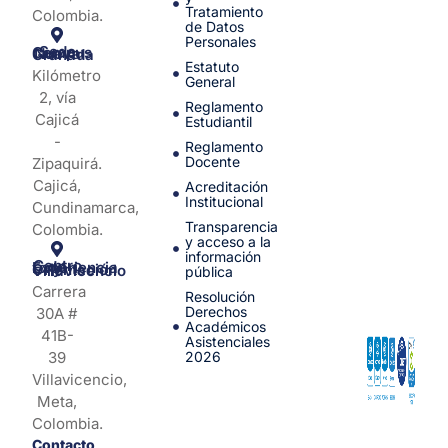
Tratamiento
Colombia.
de Datos
Personales
Sede Campus Nueva Granada
Estatuto
Kilómetro
General
2, vía
Reglamento
Cajicá
Estudiantil
-
Reglamento
Docente
Zipaquirá.
Cajicá,
Acreditación
Institucional
Cundinamarca,
Transparencia
Colombia.
y acceso a la
información
Centro de Experiencia y Orientación Villavicencio
pública
Carrera
Resolución
Derechos
30A #
Académicos
41B-
Asistenciales
39
2026
Villavicencio,
Meta,
Colombia.
Contacto