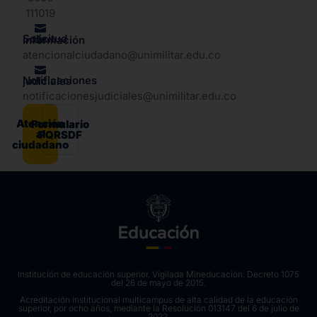
111019
Solicitud de información
atencionalciudadano@unimilitar.edu.co
Notificaciones judiciales
notificacionesjudiciales@unimilitar.edu.co
Atención
Formulario
al
PQRSDF
ciudadano
Institución de educación superior. Vigilada Mineducación. Decreto 1075
del 26 de mayo de 2015.
Acreditación institucional multicampus de alta calidad de la educación
superior, por ocho años, mediante la Resolución 013147 del 6 de julio de
2022.