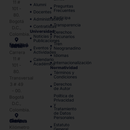
11 #
Alumni
Preguntas
101 -
Frecuentes
Docentes
80.
Participa
Administrativos
Bogotá
Transparencia
Contratistas
D.C.,
Universidad
Derechos
Colombia.
Noticias y
Pecunarios
Publicaciones
Tren
Facultad de Medicina y Ciencias de la Salud
Eventos y
Neogranadino
Carrera
Actividades
Idiomas
11 #
Calendario
Internacionalización
Académico
101 -
Normatividad
80.
Términos y
Condiciones
Transversal
3 # 49
Derechos
de Autor
- 00.
Política de
Bogotá
Privacidad
D.C.,
y
Tratamiento
Colombia.
de Datos
Personales
Sede Campus Nueva Granada
Estatuto
Kilómetro
General