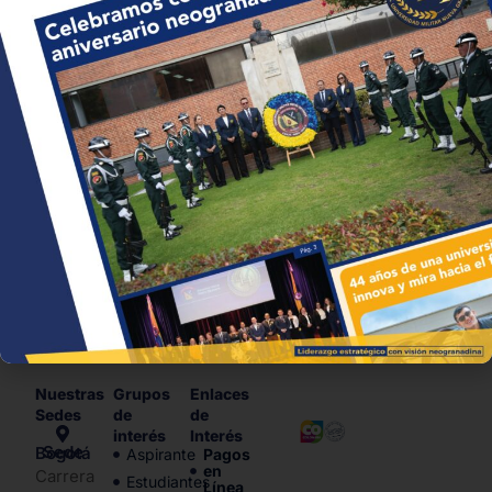
22 de julio de 2026
•
1 min
Leer más
→
Nuestras
Grupos
Enlaces
Sedes
de
de
interés
Interés
Sede Bogotá
Aspirante
Pagos
en
Carrera
Estudiantes
Línea