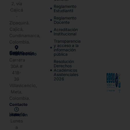
2, vía
Reglamento
Cajicá
Estudiantil
-
Reglamento
Docente
Zipaquirá.
Cajicá,
Acreditación
Institucional
Cundinamarca,
Transparencia
Colombia.
y acceso a la
información
Centro de Experiencia y Orientación Villavicencio
pública
Carrera
Resolución
Derechos
30A #
Académicos
41B-
Asistenciales
39
2026
Villavicencio,
Meta,
Colombia.
Contacto
Horario de atención
Lunes
a