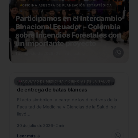
OFICINA ASESORA DE PLANEACIÓN ESTRATÉGICA
Participamos en el Intercambio
Binacional Ecuador – Colombia
sobre Incendios Forestales con
un importante proyecto
1 de agosto de 2026
•
2 min de lectura
FACULTAD DE MEDICINA Y CIENCIAS DE LA SALUD
Vigesimosexta edición de la ceremonia
de entrega de batas blancas
El acto simbólico, a cargo de los directivos de la
Facultad de Medicina y Ciencias de la Salud, se
llevó…
30 de julio de 2026
•
2 min
Leer más
→