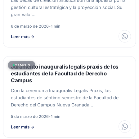
Las becas de creación artística son una apuesta por la
gestión cultural estratégica y la proyección social. Su
gran valor…
6 de marzo de 2026
•
1 min
Leer más
→
CAMPUS
Juramento inauguralis legalis praxis de los
estudiantes de la Facultad de Derecho
Campus
Con la ceremonia Inauguralis Legalis Praxis, los
estudiantes de séptimo semestre de la Facultad de
Derecho del Campus Nueva Granada…
5 de marzo de 2026
•
1 min
Leer más
→