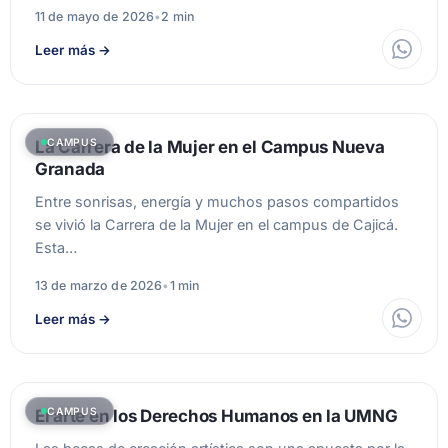
11 de mayo de 2026
•
2 min
Leer más
→
CAMPUS
La Carrera de la Mujer en el Campus Nueva
Granada
Entre sonrisas, energía y muchos pasos compartidos
se vivió la Carrera de la Mujer en el campus de Cajicá.
Esta…
13 de marzo de 2026
•
1 min
Leer más
→
CAMPUS
El arte en los Derechos Humanos en la UMNG