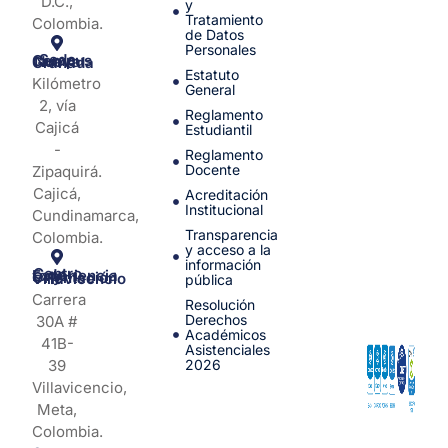
D.C.,
y
Tratamiento
Colombia.
de Datos
Personales
Sede Campus Nueva Granada
Estatuto
Kilómetro
General
2, vía
Reglamento
Cajicá
Estudiantil
-
Reglamento
Docente
Zipaquirá.
Cajicá,
Acreditación
Institucional
Cundinamarca,
Transparencia
Colombia.
y acceso a la
información
Centro de Experiencia y Orientación Villavicencio
pública
Carrera
Resolución
Derechos
30A #
Académicos
41B-
Asistenciales
39
2026
Villavicencio,
Meta,
Colombia.