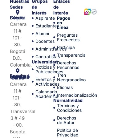
Nuestras
Grupos
Enlaces
Sedes
de
de
interés
Interés
Sede Bogotá
Aspirante
Pagos
en
Carrera
Estudiantes
Línea
11 #
Alumni
Preguntas
101 -
Frecuentes
Docentes
80.
Participa
Administrativos
Bogotá
Transparencia
Contratistas
D.C.,
Universidad
Derechos
Colombia.
Noticias y
Pecunarios
Publicaciones
Tren
Facultad de Medicina y Ciencias de la Salud
Eventos y
Neogranadino
Carrera
Actividades
Idiomas
11 #
Calendario
Internacionalización
Académico
101 -
Normatividad
80.
Términos y
Condiciones
Transversal
3 # 49
Derechos
de Autor
- 00.
Política de
Bogotá
Privacidad