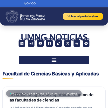
Volver al portal web
UMNG NOTICIAS
División de Comunicaciones, Publicaciones y Mercadeo
Facultad de Ciencias Básicas y Aplicadas
FACULTAD DE CIENCIAS BÁSICAS Y APLICADAS
La UMNG acogió una importante reunión de
las facultades de ciencias
La Universidad Militar Nueva Granada acogió en su