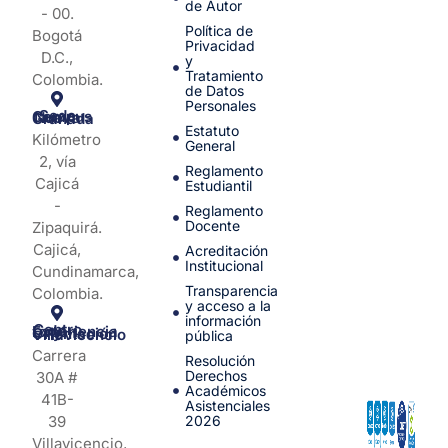
de Autor
- 00.
Política de
Bogotá
Privacidad
D.C.,
y
Tratamiento
Colombia.
de Datos
Personales
Sede Campus Nueva Granada
Estatuto
Kilómetro
General
2, vía
Reglamento
Cajicá
Estudiantil
-
Reglamento
Docente
Zipaquirá.
Cajicá,
Acreditación
Institucional
Cundinamarca,
Transparencia
Colombia.
y acceso a la
información
Centro de Experiencia y Orientación Villavicencio
pública
Carrera
Resolución
Derechos
30A #
Académicos
41B-
Asistenciales
39
2026
Villavicencio,