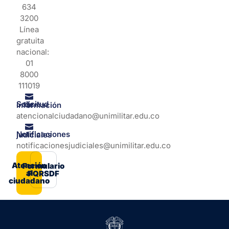
634
3200
Línea
gratuita
nacional:
01
8000
111019
Solicitud de información
atencionalciudadano@unimilitar.edu.co
Notificaciones judiciales
notificacionesjudiciales@unimilitar.edu.co
Atención
Formulario
al
PQRSDF
ciudadano