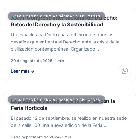
FACULTAD DE CIENCIAS BÁSICAS Y APLICADAS
XXVII Congreso Internacional de Derecho:
Retos del Derecho y la Sostenibilidad
Un espacio académico para reflexionar sobre los
desafíos que enfrenta el Derecho ante la crisis de la
civilización contemporánea. Organizado…
29 de agosto de 2025
•
1 min
Leer más
→
FACULTAD DE CIENCIAS BÁSICAS Y APLICADAS
La plaza Cervantes se llenó de vida con la
Feria Hortícola
El pasado 12 de septiembre, se realizó en nuestra sede
de la calle 100 una nueva edición de la Feria…
13 de septiembre de 2024
•
1 min