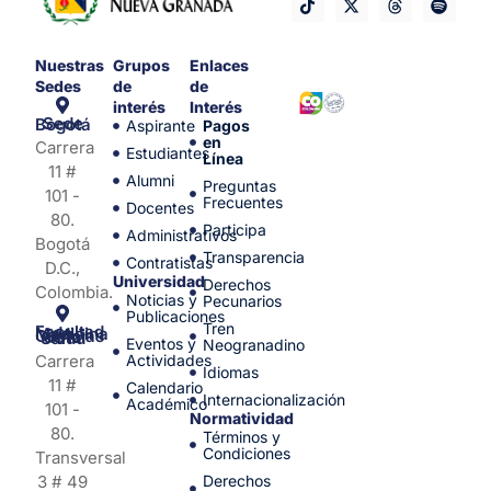
Nuestras
Grupos
Enlaces
Sedes
de
de
interés
Interés
Sede Bogotá
Aspirante
Pagos
en
Carrera
Estudiantes
Línea
11 #
Alumni
Preguntas
101 -
Frecuentes
Docentes
80.
Participa
Administrativos
Bogotá
Transparencia
Contratistas
D.C.,
Universidad
Derechos
Colombia.
Noticias y
Pecunarios
Publicaciones
Tren
Facultad de Medicina y Ciencias de la Salud
Eventos y
Neogranadino
Carrera
Actividades
Idiomas
11 #
Calendario
Internacionalización
Académico
101 -
Normatividad
80.
Términos y
Condiciones
Transversal
3 # 49
Derechos