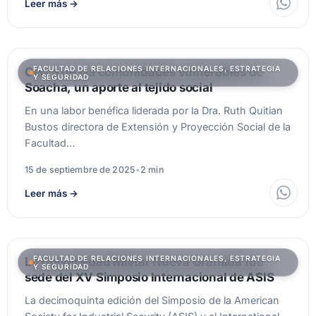
Leer más
→
FACULTAD DE RELACIONES INTERNACIONALES, ESTRATEGIA
Cerca de las comunidades vulnerables de
Y SEGURIDAD
Soacha, un aporte al tejido social
En una labor benéfica liderada por la Dra. Ruth Quitian
Bustos directora de Extensión y Proyección Social de la
Facultad…
15 de septiembre de 2025
•
2 min
Leer más
→
FACULTAD DE RELACIONES INTERNACIONALES, ESTRATEGIA
La Universidad Militar Nueva Granada fue
Y SEGURIDAD
sede del XV Simposio Internacional de ASIS
La decimoquinta edición del Simposio de la American