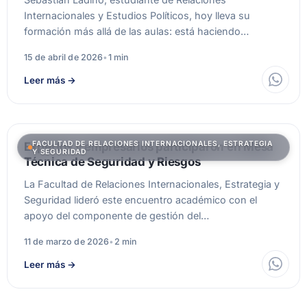
Internacionales y Estudios Políticos, hoy lleva su
formación más allá de las aulas: está haciendo…
15 de abril de 2026
•
1 min
Leer más
→
FACULTAD DE RELACIONES INTERNACIONALES, ESTRATEGIA
Expertos y empresarios participaron en Mesa
Y SEGURIDAD
Técnica de Seguridad y Riesgos
La Facultad de Relaciones Internacionales, Estrategia y
Seguridad lideró este encuentro académico con el
apoyo del componente de gestión del…
11 de marzo de 2026
•
2 min
Leer más
→