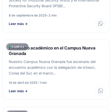
Society for Industrial Security (ASIS) y el International
Protective Security Board (IPSB)…
8 de septiembre de 2025
•
2 min
Leer más
→
CAMPUS
Encuentro académico en el Campus Nueva
Granada
Nuestro Campus Nueva Granada fue escenario del
encuentro académico con la delegación de Icheon,
Corea del Sur, en el marco…
14 de abril de 2025
•
1 min
Leer más
→