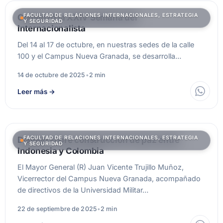
FACULTAD DE RELACIONES INTERNACIONALES, ESTRATEGIA
Comenzó la XXIV Semana del
Y SEGURIDAD
Internacionalista
Del 14 al 17 de octubre, en nuestras sedes de la calle
100 y el Campus Nueva Granada, se desarrolla…
14 de octubre de 2025
•
2 min
Leer más
→
FACULTAD DE RELACIONES INTERNACIONALES, ESTRATEGIA
Diálogo sobre construcción de paz entre
Y SEGURIDAD
Indonesia y Colombia
El Mayor General (R) Juan Vicente Trujillo Muñoz,
Vicerrector del Campus Nueva Granada, acompañado
de directivos de la Universidad Militar…
22 de septiembre de 2025
•
2 min