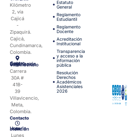
Estatuto
Kilómetro
General
2, vía
Reglamento
Cajicá
Estudiantil
-
Reglamento
Docente
Zipaquirá.
Cajicá,
Acreditación
Institucional
Cundinamarca,
Transparencia
Colombia.
y acceso a la
información
Centro de Experiencia y Orientación Villavicencio
pública
Carrera
Resolución
Derechos
30A #
Académicos
41B-
Asistenciales
39
2026
Villavicencio,
Meta,
Colombia.
Contacto
Horario de atención
Lunes