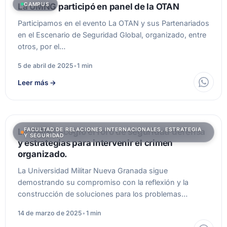
CAMPUS
La UMNG participó en panel de la OTAN
Participamos en el evento La OTAN y sus Partenariados
en el Escenario de Seguridad Global, organizado, entre
otros, por el…
5 de abril de 2025
•
1 min
Leer más
→
FACULTAD DE RELACIONES INTERNACIONALES, ESTRATEGIA
La UMNG acogió el foro de seguridad defensa
Y SEGURIDAD
y estrategias para intervenir el crimen
organizado.
La Universidad Militar Nueva Granada sigue
demostrando su compromiso con la reflexión y la
construcción de soluciones para los problemas…
14 de marzo de 2025
•
1 min