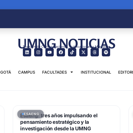
UMNG NOTICIAS
División de Comunicaciones, Publicaciones y Mercadeo
GOTÁ
CAMPUS
FACULTADES
INSTITUCIONAL
EDITOR
ESAENG
Esaeng: tres años impulsando el
pensamiento estratégico y la
investigación desde la UMNG