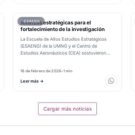
ESAENG
Alianzas estratégicas para el
fortalecimiento de la investigación
La Escuela de Altos Estudios Estratégicos
(ESAENG) de la UMNG y el Centro de
Estudios Aeronáuticos (CEA) sostuvieron
una reunión…
16 de febrero de 2026
•
1 min
Leer más
→
Cargar más noticias