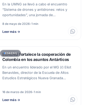
sus aplicaciones
En la UMNG se llevó a cabo el encuentro
“Sistema de drones y antidrones: retos y
oportunidades”, una jornada de…
8 de mayo de 2026
•
1 min
Leer más
→
ESAENG
ESAENG fortalece la cooperación de
Colombia en los asuntos Antárticos
En un encuentro liderado por el MG (r) Eliot
Benavides, director de la Escuela de Altos
Estudios Estratégicos Nueva Granada…
16 de marzo de 2026
•
1 min
Leer más
→