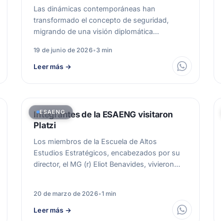
Las dinámicas contemporáneas han
transformado el concepto de seguridad,
migrando de una visión diplomática
tradicional hacia un enfoque
19 de junio de 2026
•
3 min
multidimensional en…
Leer más
→
ESAENG
Integrantes de la ESAENG visitaron
Platzi
Los miembros de la Escuela de Altos
Estudios Estratégicos, encabezados por su
director, el MG (r) Eliot Benavides, vivieron
una…
20 de marzo de 2026
•
1 min
Leer más
→