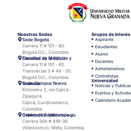
Nuestras Sedes
Grupos de interés
Sede Bogotá
Aspirante
Carrera 11 # 101 - 80.
Estudiantes
Bogotá D.C., Colombia.
Alumni
Facultad de Medicina y Ciencias de la Salud
Docentes
Carrera 11 # 101 - 80.
Administrativos
Transversal 3 # 49 - 00.
Contratistas
Bogotá D.C., Colombia.
Universidad
Sede Campus Nueva Granada
Noticias y Publica
Kilómetro 2, vía Cajicá -
Eventos y Activid
Zipaquirá.
Calendario Acadé
Cajicá, Cundinamarca,
Colombia.
Centro de Experiencia y Orientación Villavicencio
Carrera 30A # 41B-39
Villavicencio, Meta, Colombia.