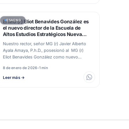
ESAENG
El MG (r) Eliot Benavides González es
el nuevo director de la Escuela de
Altos Estudios Estratégicos Nueva
Granada (ESAENG).
Nuestro rector, señor MG (r) Javier Alberto
Ayala Amaya, P.h.D., posesionó al MG (r)
Eliot Benavides González como nuevo
director…
8 de enero de 2026
•
1 min
Leer más
→