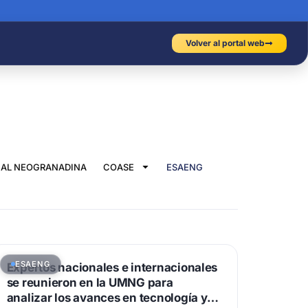
Volver al portal web
IAL NEOGRANADINA
COASE
ESAENG
ESAENG
Expertos nacionales e internacionales
se reunieron en la UMNG para
analizar los avances en tecnología y