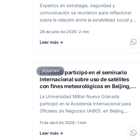
Expertos en estrategia, seguridad y
comunicación se reunieron para reflexionar
sobre la relación entre la estabilidad social y
el progreso.…
28 de julio de 2026
•
2 min
Leer más
→
ESAENG
La UMNG participó en el seminario
internacional sobre uso de satélites
con fines meteorológicos en Beijing,
China
La Universidad Militar Nueva Granada
participó en la Academia Internacional para
Oficiales de Negocios (AIBO), en Beijing,
China, como parte…
11 de abril de 2026
•
1 min
Leer más
→