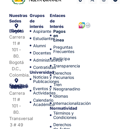
Nuestras
Grupos
Enlaces
Sedes
de
de
interés
Interés
Sede Bogotá
Aspirante
Pagos
en
Carrera
Estudiantes
Línea
11 #
Alumni
Preguntas
101 -
Frecuentes
Docentes
80.
Participa
Administrativos
Bogotá
Transparencia
Contratistas
D.C.,
Universidad
Derechos
Colombia.
Noticias y
Pecunarios
Publicaciones
Tren
Facultad de Medicina y Ciencias de la Salud
Eventos y
Neogranadino
Carrera
Actividades
Idiomas
11 #
Calendario
Internacionalización
Académico
101 -
Normatividad
80.
Términos y
Condiciones
Transversal
3 # 49
Derechos
de Autor