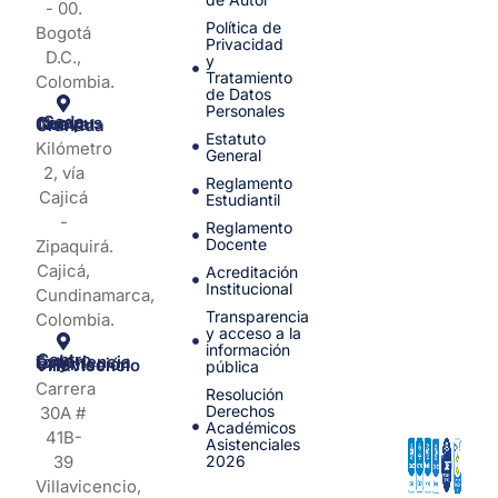
- 00.
Política de
Bogotá
Privacidad
D.C.,
y
Tratamiento
Colombia.
de Datos
Personales
Sede Campus Nueva Granada
Estatuto
Kilómetro
General
2, vía
Reglamento
Cajicá
Estudiantil
-
Reglamento
Docente
Zipaquirá.
Cajicá,
Acreditación
Institucional
Cundinamarca,
Transparencia
Colombia.
y acceso a la
información
Centro de Experiencia y Orientación Villavicencio
pública
Carrera
Resolución
Derechos
30A #
Académicos
41B-
Asistenciales
39
2026
Villavicencio,