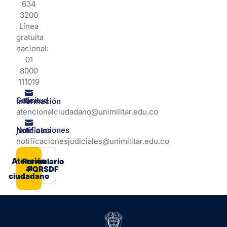
634
3200
Línea
gratuita
nacional:
01
8000
111019
Solicitud de información
atencionalciudadano@unimilitar.edu.co
Notificaciones judiciales
notificacionesjudiciales@unimilitar.edu.co
Atención
Formulario
al
PQRSDF
ciudadano