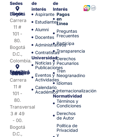
Sedes
de
de
interés
Interés
Sede Bogotá
Aspirante
Pagos
en
Carrera
Estudiantes
Línea
11 #
Alumni
Preguntas
101 -
Frecuentes
Docentes
80.
Participa
Administrativos
Bogotá
Transparencia
Contratistas
D.C.,
Universidad
Derechos
Colombia.
Noticias y
Pecunarios
Publicaciones
Tren
Facultad de Medicina y Ciencias de la Salud
Eventos y
Neogranadino
Carrera
Actividades
Idiomas
11 #
Calendario
Internacionalización
Académico
101 -
Normatividad
80.
Términos y
Condiciones
Transversal
3 # 49
Derechos
de Autor
- 00.
Política de
Bogotá
Privacidad
D.C.,
y