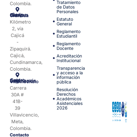
Tratamiento
Colombia.
de Datos
Personales
Sede Campus Nueva Granada
Estatuto
Kilómetro
General
2, vía
Reglamento
Cajicá
Estudiantil
-
Reglamento
Docente
Zipaquirá.
Cajicá,
Acreditación
Institucional
Cundinamarca,
Transparencia
Colombia.
y acceso a la
información
Centro de Experiencia y Orientación Villavicencio
pública
Carrera
Resolución
Derechos
30A #
Académicos
41B-
Asistenciales
39
2026
Villavicencio,
Meta,
Colombia.
Contacto