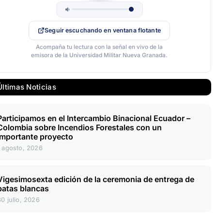
Seguir escuchando en ventana flotante
Acompaña tu lectura con la señal en vivo de la
emisora de la Universidad Militar Nueva Granada.
Últimas Noticias
Participamos en el Intercambio Binacional Ecuador –
Colombia sobre Incendios Forestales con un
importante proyecto
1 agosto, 2026
Vigesimosexta edición de la ceremonia de entrega de
batas blancas
30 julio, 2026