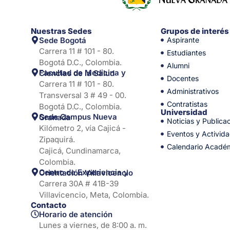
Nuestras Sedes
Grupos de interés
Sede Bogotá
Aspirante
Carrera 11 # 101 - 80.
Estudiantes
Bogotá D.C., Colombia.
Alumni
Facultad de Medicina y Ciencias de la Salud
Docentes
Carrera 11 # 101 - 80.
Administrativos
Transversal 3 # 49 - 00.
Contratistas
Bogotá D.C., Colombia.
Universidad
Sede Campus Nueva Granada
Noticias y Publica
Kilómetro 2, vía Cajicá -
Eventos y Activid
Zipaquirá.
Calendario Acadé
Cajicá, Cundinamarca,
Colombia.
Centro de Experiencia y Orientación Villavicencio
Carrera 30A # 41B-39
Villavicencio, Meta, Colombia.
Contacto
Horario de atención
Lunes a viernes, de 8:00 a. m.