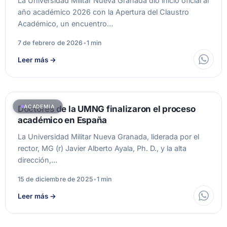
La Universidad Militar Nueva Granada dio inicio oficial al
año académico 2026 con la Apertura del Claustro
Académico, un encuentro…
7 de febrero de 2026
•
1 min
Leer más
→
ACADEMIA
Doctores de la UMNG finalizaron el proceso
académico en España
La Universidad Militar Nueva Granada, liderada por el
rector, MG (r) Javier Alberto Ayala, Ph. D., y la alta
dirección,…
15 de diciembre de 2025
•
1 min
Leer más
→