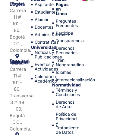
Sede Bogotá
Aspirante
Pagos
en
Carrera
Estudiantes
Línea
11 #
Alumni
Preguntas
101 -
Frecuentes
Docentes
80.
Participa
Administrativos
Bogotá
Transparencia
Contratistas
D.C.,
Universidad
Derechos
Colombia.
Noticias y
Pecunarios
Publicaciones
Tren
Facultad de Medicina y Ciencias de la Salud
Eventos y
Neogranadino
Carrera
Actividades
Idiomas
11 #
Calendario
Internacionalización
Académico
101 -
Normatividad
80.
Términos y
Condiciones
Transversal
3 # 49
Derechos
de Autor
- 00.
Política de
Bogotá
Privacidad
D.C.,
y
Tratamiento
Colombia.
de Datos