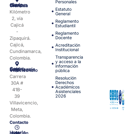
Personales
Sede Campus Nueva Granada
Estatuto
Kilómetro
General
2, vía
Reglamento
Cajicá
Estudiantil
-
Reglamento
Docente
Zipaquirá.
Cajicá,
Acreditación
Institucional
Cundinamarca,
Transparencia
Colombia.
y acceso a la
información
Centro de Experiencia y Orientación Villavicencio
pública
Carrera
Resolución
Derechos
30A #
Académicos
41B-
Asistenciales
39
2026
Villavicencio,
Meta,
Colombia.
Contacto
Horario de atención