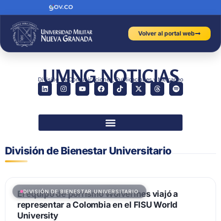
Volver al portal web
UMNG NOTICIAS
División de Comunicaciones, Publicaciones y Mercadeo
División de Bienestar Universitario
DIVISIÓN DE BIENESTAR UNIVERSITARIO
El equipo de porrismo Wolverines viajó a
representar a Colombia en el FISU World
University