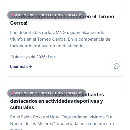
DIVISIÓN DE BIENESTAR UNIVERSITARIO
¡La UMNG sigue dejando huella en el Torneo
Cerros!
Los deportistas de la UMNG siguen alcanzando
triunfos en el Torneo Cerros. En la competencia de
taekwondo obtuvieron un destacado…
13 de mayo de 2026
•
1 min
Leer más
→
DIVISIÓN DE BIENESTAR UNIVERSITARIO
«La Noche de los Mejores»: estudiantes
destacados en actividades deportivas y
culturales
En el Salón Rojo del Hotel Tequendama, vivimos “La
Noche de los Mejores”, una velada en la que nuestro