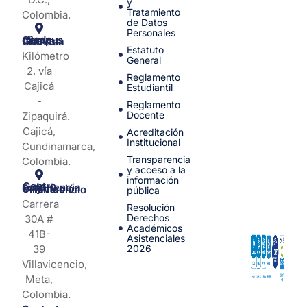
y
Tratamiento
Colombia.
de Datos
Personales
Sede Campus Nueva Granada
Estatuto
Kilómetro
General
2, vía
Reglamento
Cajicá
Estudiantil
-
Reglamento
Docente
Zipaquirá.
Cajicá,
Acreditación
Institucional
Cundinamarca,
Transparencia
Colombia.
y acceso a la
información
Centro de Experiencia y Orientación Villavicencio
pública
Carrera
Resolución
Derechos
30A #
Académicos
41B-
Asistenciales
39
2026
Villavicencio,
Meta,
Colombia.