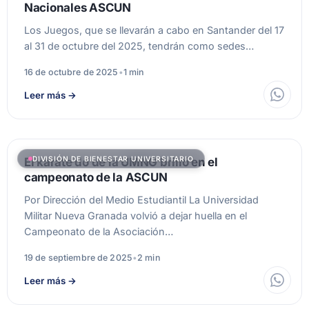
Nacionales ASCUN
Los Juegos, que se llevarán a cabo en Santander del 17
al 31 de octubre del 2025, tendrán como sedes…
16 de octubre de 2025
•
1 min
Leer más
→
DIVISIÓN DE BIENESTAR UNIVERSITARIO
El karate do de la UMNG brilló en el
campeonato de la ASCUN
Por Dirección del Medio Estudiantil La Universidad
Militar Nueva Granada volvió a dejar huella en el
Campeonato de la Asociación…
19 de septiembre de 2025
•
2 min
Leer más
→