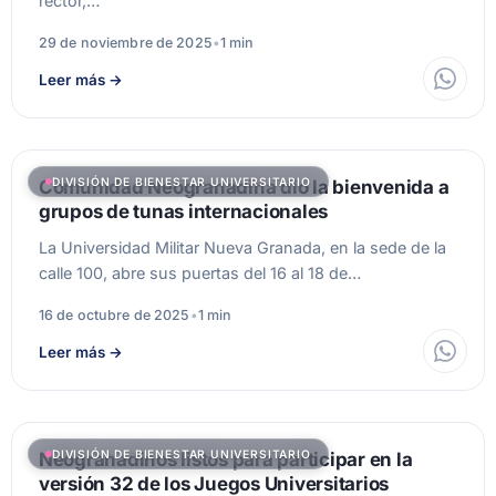
rector,…
29 de noviembre de 2025
•
1 min
Leer más
→
DIVISIÓN DE BIENESTAR UNIVERSITARIO
Comunidad Neogranadina dio la bienvenida a
grupos de tunas internacionales
La Universidad Militar Nueva Granada, en la sede de la
calle 100, abre sus puertas del 16 al 18 de…
16 de octubre de 2025
•
1 min
Leer más
→
DIVISIÓN DE BIENESTAR UNIVERSITARIO
Neogranadinos listos para participar en la
versión 32 de los Juegos Universitarios