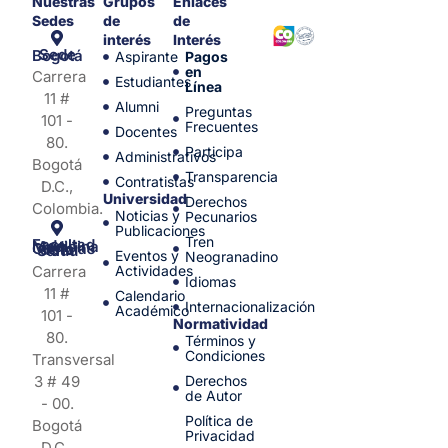
Nuestras
Grupos
Enlaces
Sedes
de
de
interés
Interés
Sede Bogotá
Aspirante
Pagos
en
Carrera
Estudiantes
Línea
11 #
Alumni
Preguntas
101 -
Frecuentes
Docentes
80.
Participa
Administrativos
Bogotá
Transparencia
Contratistas
D.C.,
Universidad
Derechos
Colombia.
Noticias y
Pecunarios
Publicaciones
Tren
Facultad de Medicina y Ciencias de la Salud
Eventos y
Neogranadino
Carrera
Actividades
Idiomas
11 #
Calendario
Internacionalización
Académico
101 -
Normatividad
80.
Términos y
Condiciones
Transversal
3 # 49
Derechos
de Autor
- 00.
Política de
Bogotá
Privacidad
D.C.,