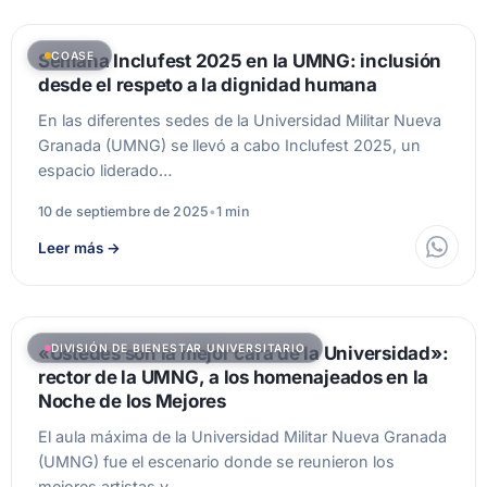
COASE
Semana Inclufest 2025 en la UMNG: inclusión
desde el respeto a la dignidad humana
En las diferentes sedes de la Universidad Militar Nueva
Granada (UMNG) se llevó a cabo Inclufest 2025, un
espacio liderado…
10 de septiembre de 2025
•
1 min
Leer más
→
DIVISIÓN DE BIENESTAR UNIVERSITARIO
«Ustedes son la mejor cara de la Universidad»:
rector de la UMNG, a los homenajeados en la
Noche de los Mejores
El aula máxima de la Universidad Militar Nueva Granada
(UMNG) fue el escenario donde se reunieron los
mejores artistas y…