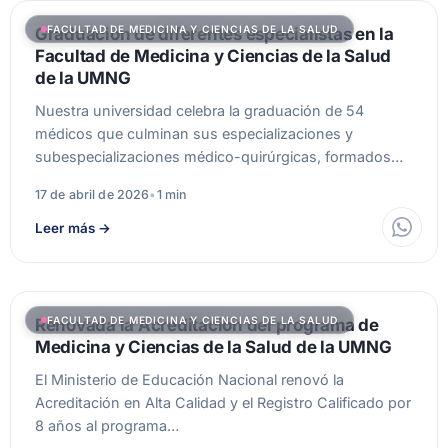
FACULTAD DE MEDICINA Y CIENCIAS DE LA SALUD
Graduación de diferentes especialistas en la
Facultad de Medicina y Ciencias de la Salud
de la UMNG
Nuestra universidad celebra la graduación de 54
médicos que culminan sus especializaciones y
subespecializaciones médico-quirúrgicas, formados
con rigor académico, excelencia…
17 de abril de 2026
•
1 min
Leer más
→
FACULTAD DE MEDICINA Y CIENCIAS DE LA SALUD
Renovada la Acreditación del programa de
Medicina y Ciencias de la Salud de la UMNG
El Ministerio de Educación Nacional renovó la
Acreditación en Alta Calidad y el Registro Calificado por
8 años al programa…