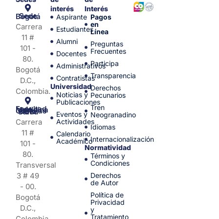
interés
Interés
Sede Bogotá
Aspirante
Pagos
en
Carrera
Estudiantes
Línea
11 #
Alumni
Preguntas
101 -
Frecuentes
Docentes
80.
Participa
Administrativos
Bogotá
Transparencia
Contratistas
D.C.,
Universidad
Derechos
Colombia.
Noticias y
Pecunarios
Publicaciones
Tren
Facultad de Medicina y Ciencias de la Salud
Eventos y
Neogranadino
Carrera
Actividades
Idiomas
11 #
Calendario
Internacionalización
Académico
101 -
Normatividad
80.
Términos y
Condiciones
Transversal
3 # 49
Derechos
de Autor
- 00.
Política de
Bogotá
Privacidad
D.C.,
y
Tratamiento
Colombia.