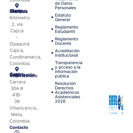
de Datos
Personales
Sede Campus Nueva Granada
Estatuto
Kilómetro
General
2, vía
Reglamento
Cajicá
Estudiantil
-
Reglamento
Docente
Zipaquirá.
Cajicá,
Acreditación
Institucional
Cundinamarca,
Transparencia
Colombia.
y acceso a la
información
Centro de Experiencia y Orientación Villavicencio
pública
Carrera
Resolución
Derechos
30A #
Académicos
41B-
Asistenciales
39
2026
Villavicencio,
Meta,
Colombia.
Contacto