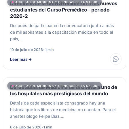
FACULTAD DE MEDICINA Y CIENCIAS DE LA SALUD
Directivos de la UMNG recibieron a los nuevos
estudiantes del Curso Premédico – periodo
2026-2
Después de participar en la convocatoria junto a más
de mil aspirantes a la capacitación médica en todo el
país,…
10 de julio de 2026
•
1 min
Leer más
→
FACULTAD DE MEDICINA Y CIENCIAS DE LA SALUD
De las aulas de Medicina de la UMNG a uno de
los hospitales más prestigiosos del mundo
Detrás de cada especialista consagrado hay una
historia que los libros de medicina no cuentan. Para el
anestesiólogo Felipe Díaz,…
6 de julio de 2026
•
1 min