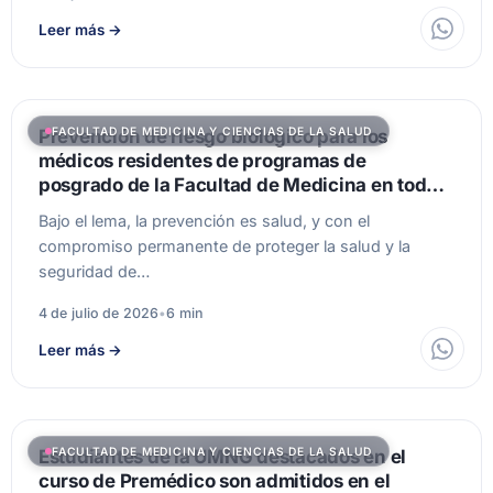
Leer más
→
FACULTAD DE MEDICINA Y CIENCIAS DE LA SALUD
Prevención de riesgo biológico para los
médicos residentes de programas de
posgrado de la Facultad de Medicina en todo
el país
Bajo el lema, la prevención es salud, y con el
compromiso permanente de proteger la salud y la
seguridad de…
4 de julio de 2026
•
6 min
Leer más
→
FACULTAD DE MEDICINA Y CIENCIAS DE LA SALUD
Estudiantes de la UMNG destacados en el
curso de Premédico son admitidos en el