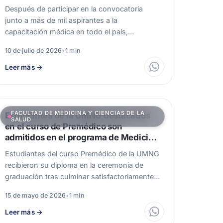
Después de participar en la convocatoria
junto a más de mil aspirantes a la
capacitación médica en todo el país,…
10 de julio de 2026
•
1 min
Leer más
→
FACULTAD DE MEDICINA Y CIENCIAS DE LA
Estudiantes de la UMNG destacados
SALUD
en el curso de Premédico son
admitidos en el programa de Medicina
y Ciencias de la Salud
Estudiantes del curso Premédico de la UMNG
recibieron su diploma en la ceremonia de
graduación tras culminar satisfactoriamente
un semestre…
15 de mayo de 2026
•
1 min
Leer más
→