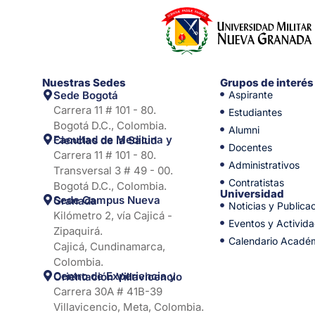
Nuestras Sedes
Grupos de interés
Sede Bogotá
Aspirante
Carrera 11 # 101 - 80.
Estudiantes
Bogotá D.C., Colombia.
Alumni
Facultad de Medicina y Ciencias de la Salud
Docentes
Carrera 11 # 101 - 80.
Administrativos
Transversal 3 # 49 - 00.
Contratistas
Bogotá D.C., Colombia.
Universidad
Sede Campus Nueva Granada
Noticias y Publica
Kilómetro 2, vía Cajicá -
Eventos y Activid
Zipaquirá.
Calendario Acadé
Cajicá, Cundinamarca,
Colombia.
Centro de Experiencia y Orientación Villavicencio
Carrera 30A # 41B-39
Villavicencio, Meta, Colombia.