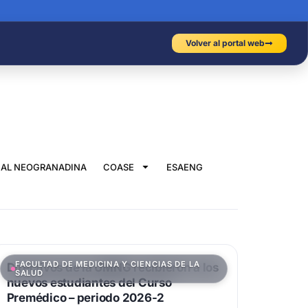
Volver al portal web
IAL NEOGRANADINA
COASE
ESAENG
FACULTAD DE MEDICINA Y CIENCIAS DE LA
Directivos de la UMNG recibieron a los
SALUD
nuevos estudiantes del Curso
Premédico – periodo 2026-2