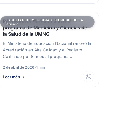
FACULTAD DE MEDICINA Y CIENCIAS DE LA
Renovada la Acreditación del
SALUD
programa de Medicina y Ciencias de
la Salud de la UMNG
El Ministerio de Educación Nacional renovó la
Acreditación en Alta Calidad y el Registro
Calificado por 8 años al programa…
2 de abril de 2026
•
1 min
Leer más
→