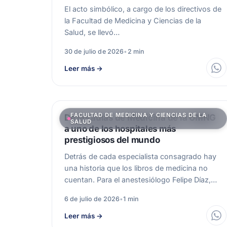
El acto simbólico, a cargo de los directivos de
la Facultad de Medicina y Ciencias de la
Salud, se llevó…
30 de julio de 2026
•
2 min
Leer más
→
FACULTAD DE MEDICINA Y CIENCIAS DE LA
De las aulas de Medicina de la UMNG
SALUD
a uno de los hospitales más
prestigiosos del mundo
Detrás de cada especialista consagrado hay
una historia que los libros de medicina no
cuentan. Para el anestesiólogo Felipe Díaz,…
6 de julio de 2026
•
1 min
Leer más
→