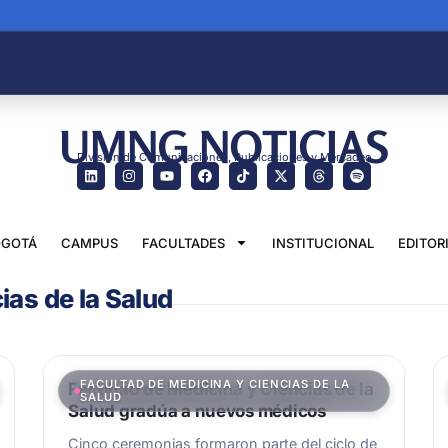
UMNG NOTICIAS
División de Comunicaciones, Publicaciones y Mercadeo
GOTÁ
CAMPUS
FACULTADES
INSTITUCIONAL
EDITOR
ias de la Salud
FACULTAD DE MEDICINA Y CIENCIAS DE LA
Facultad de Medicina y Ciencias de la
SALUD
Salud gradúa a nuevos médicos
Cinco ceremonias formaron parte del ciclo de