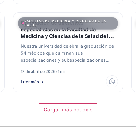
FACULTAD DE MEDICINA Y CIENCIAS DE LA
Graduación de diferentes
SALUD
especialistas en la Facultad de
Medicina y Ciencias de la Salud de la
UMNG
Nuestra universidad celebra la graduación de
54 médicos que culminan sus
especializaciones y subespecializaciones
médico-quirúrgicas, formados con rigor
17 de abril de 2026
•
1 min
académico, excelencia…
Leer más
→
Cargar más noticias