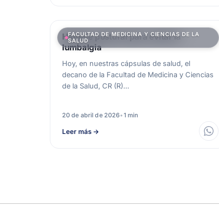
FACULTAD DE MEDICINA Y CIENCIAS DE LA
Higiene postural para evitar la
SALUD
lumbalgia
Hoy, en nuestras cápsulas de salud, el
decano de la Facultad de Medicina y Ciencias
de la Salud, CR (R)…
20 de abril de 2026
•
1 min
Leer más
→