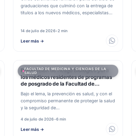
graduaciones que culminó con la entrega de
títulos a los nuevos médicos, especialistas…
14 de julio de 2026
•
2 min
Leer más
→
FACULTAD DE MEDICINA Y CIENCIAS DE LA
Prevención de riesgo biológico para
SALUD
los médicos residentes de programas
de posgrado de la Facultad de
Medicina en todo el país
Bajo el lema, la prevención es salud, y con el
compromiso permanente de proteger la salud
y la seguridad de…
4 de julio de 2026
•
6 min
Leer más
→