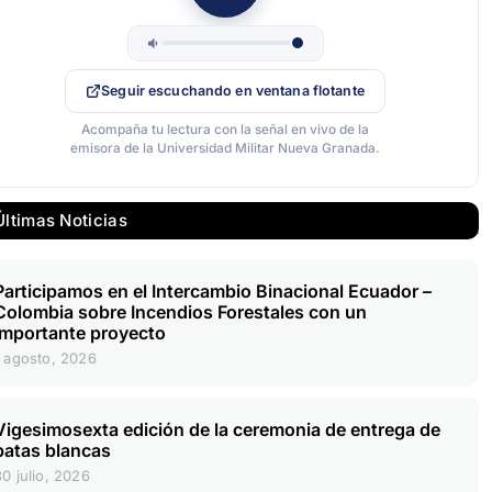
Seguir escuchando en ventana flotante
Acompaña tu lectura con la señal en vivo de la
emisora de la Universidad Militar Nueva Granada.
Últimas Noticias
Participamos en el Intercambio Binacional Ecuador –
Colombia sobre Incendios Forestales con un
importante proyecto
1 agosto, 2026
Vigesimosexta edición de la ceremonia de entrega de
batas blancas
30 julio, 2026