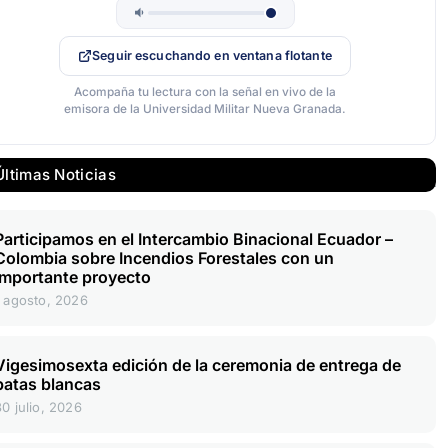
Seguir escuchando en ventana flotante
Acompaña tu lectura con la señal en vivo de la
emisora de la Universidad Militar Nueva Granada.
Últimas Noticias
Participamos en el Intercambio Binacional Ecuador –
Colombia sobre Incendios Forestales con un
importante proyecto
1 agosto, 2026
Vigesimosexta edición de la ceremonia de entrega de
batas blancas
30 julio, 2026