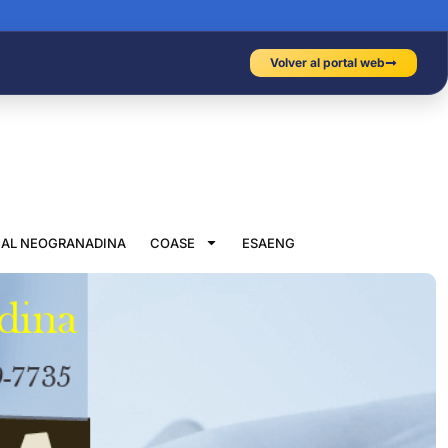
Volver al portal web
IAL NEOGRANADINA
COASE
ESAENG