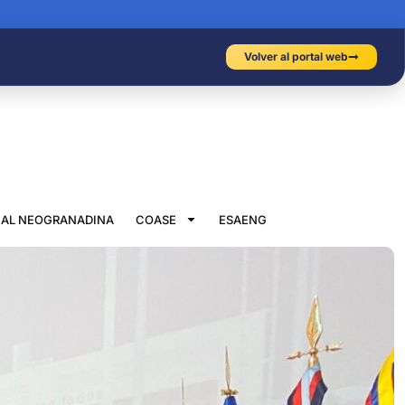
Volver al portal web
IAL NEOGRANADINA
COASE
ESAENG