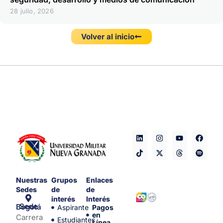
28 julio, 2026
Volver al inicio
Nuestras
Grupos
Enlaces
Sedes
de
de
interés
Interés
Sede Bogotá
Aspirante
Pagos
en
Carrera
Estudiantes
Línea