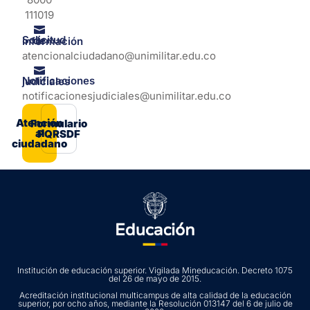
111019
Solicitud de información
atencionalciudadano@unimilitar.edu.co
Notificaciones judiciales
notificacionesjudiciales@unimilitar.edu.co
Atención
Formulario
al
PQRSDF
ciudadano
Institución de educación superior. Vigilada Mineducación. Decreto 1075
del 26 de mayo de 2015.
Acreditación institucional multicampus de alta calidad de la educación
superior, por ocho años, mediante la Resolución 013147 del 6 de julio de