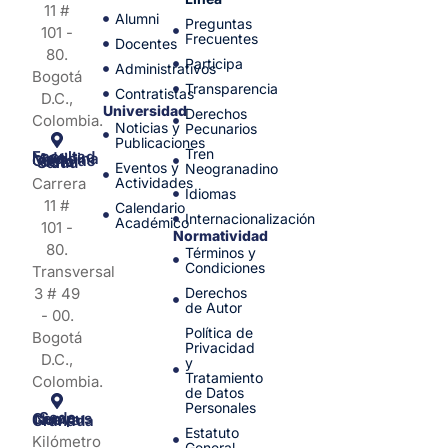
11 #
Alumni
Preguntas
101 -
Frecuentes
Docentes
80.
Participa
Administrativos
Bogotá
Transparencia
Contratistas
D.C.,
Universidad
Derechos
Colombia.
Noticias y
Pecunarios
Publicaciones
Tren
Facultad de Medicina y Ciencias de la Salud
Eventos y
Neogranadino
Carrera
Actividades
Idiomas
11 #
Calendario
Internacionalización
Académico
101 -
Normatividad
80.
Términos y
Condiciones
Transversal
3 # 49
Derechos
de Autor
- 00.
Política de
Bogotá
Privacidad
D.C.,
y
Tratamiento
Colombia.
de Datos
Personales
Sede Campus Nueva Granada
Estatuto
Kilómetro
General