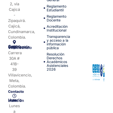
2, vía
Reglamento
Cajicá
Estudiantil
-
Reglamento
Docente
Zipaquirá.
Cajicá,
Acreditación
Institucional
Cundinamarca,
Transparencia
Colombia.
y acceso a la
información
Centro de Experiencia y Orientación Villavicencio
pública
Carrera
Resolución
Derechos
30A #
Académicos
41B-
Asistenciales
39
2026
Villavicencio,
Meta,
Colombia.
Contacto
Horario de atención
Lunes
a