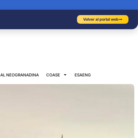
Volver al portal web
IAL NEOGRANADINA
COASE
ESAENG