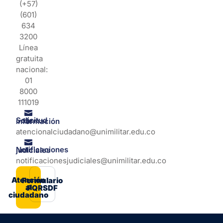
(+57)
(601)
634
3200
Línea
gratuita
nacional:
01
8000
111019
Solicitud de información
atencionalciudadano@unimilitar.edu.co
Notificaciones judiciales
notificacionesjudiciales@unimilitar.edu.co
Atención
Formulario
al
PQRSDF
ciudadano