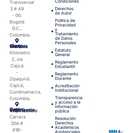
Condiciones
Transversal
3 # 49
Derechos
de Autor
- 00.
Política de
Bogotá
Privacidad
D.C.,
y
Tratamiento
Colombia.
de Datos
Personales
Sede Campus Nueva Granada
Estatuto
Kilómetro
General
2, vía
Reglamento
Cajicá
Estudiantil
-
Reglamento
Docente
Zipaquirá.
Cajicá,
Acreditación
Institucional
Cundinamarca,
Transparencia
Colombia.
y acceso a la
información
Centro de Experiencia y Orientación Villavicencio
pública
Carrera
Resolución
Derechos
30A #
Académicos
41B-
Asistenciales