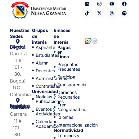
Nuestras
Grupos
Enlaces
Sedes
de
de
interés
Interés
Sede Bogotá
Aspirante
Pagos
en
Carrera
Estudiantes
Línea
11 #
Alumni
Preguntas
101 -
Frecuentes
Docentes
80.
Participa
Administrativos
Bogotá
Transparencia
Contratistas
D.C.,
Universidad
Derechos
Colombia.
Noticias y
Pecunarios
Publicaciones
Tren
Facultad de Medicina y Ciencias de la Salud
Eventos y
Neogranadino
Carrera
Actividades
Idiomas
11 #
Calendario
Internacionalización
Académico
101 -
Normatividad
80.
Términos y