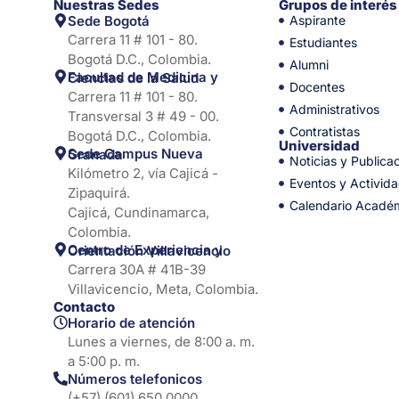
Nuestras Sedes
Grupos de interés
Sede Bogotá
Aspirante
Carrera 11 # 101 - 80.
Estudiantes
Bogotá D.C., Colombia.
Alumni
Facultad de Medicina y Ciencias de la Salud
Docentes
Carrera 11 # 101 - 80.
Administrativos
Transversal 3 # 49 - 00.
Contratistas
Bogotá D.C., Colombia.
Universidad
Sede Campus Nueva Granada
Noticias y Publica
Kilómetro 2, vía Cajicá -
Eventos y Activid
Zipaquirá.
Calendario Acadé
Cajicá, Cundinamarca,
Colombia.
Centro de Experiencia y Orientación Villavicencio
Carrera 30A # 41B-39
Villavicencio, Meta, Colombia.
Contacto
Horario de atención
Lunes a viernes, de 8:00 a. m.
a 5:00 p. m.
Números telefonicos
(+57) (601) 650 0000