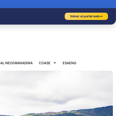
Volver al portal web
IAL NEOGRANADINA
COASE
ESAENG