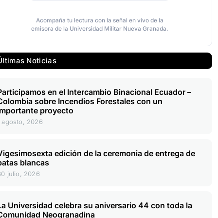
Acompaña tu lectura con la señal en vivo de la
emisora de la Universidad Militar Nueva Granada.
Últimas Noticias
Participamos en el Intercambio Binacional Ecuador –
Colombia sobre Incendios Forestales con un
importante proyecto
1 agosto, 2026
Vigesimosexta edición de la ceremonia de entrega de
batas blancas
30 julio, 2026
La Universidad celebra su aniversario 44 con toda la
Comunidad Neogranadina