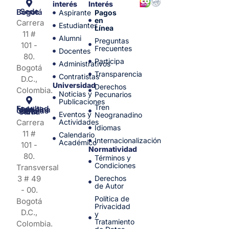
interés
Interés
Sede Bogotá
Aspirante
Pagos
en
Carrera
Estudiantes
Línea
11 #
Alumni
Preguntas
101 -
Frecuentes
Docentes
80.
Participa
Administrativos
Bogotá
Transparencia
Contratistas
D.C.,
Universidad
Derechos
Colombia.
Noticias y
Pecunarios
Publicaciones
Tren
Facultad de Medicina y Ciencias de la Salud
Eventos y
Neogranadino
Carrera
Actividades
Idiomas
11 #
Calendario
Internacionalización
Académico
101 -
Normatividad
80.
Términos y
Condiciones
Transversal
3 # 49
Derechos
de Autor
- 00.
Política de
Bogotá
Privacidad
D.C.,
y
Tratamiento
Colombia.