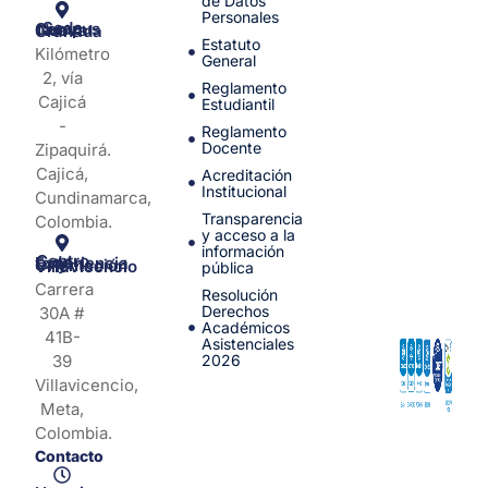
de Datos
Personales
Sede Campus Nueva Granada
Estatuto
Kilómetro
General
2, vía
Reglamento
Cajicá
Estudiantil
-
Reglamento
Docente
Zipaquirá.
Cajicá,
Acreditación
Institucional
Cundinamarca,
Transparencia
Colombia.
y acceso a la
información
Centro de Experiencia y Orientación Villavicencio
pública
Carrera
Resolución
Derechos
30A #
Académicos
41B-
Asistenciales
39
2026
Villavicencio,
Meta,
Colombia.
Contacto