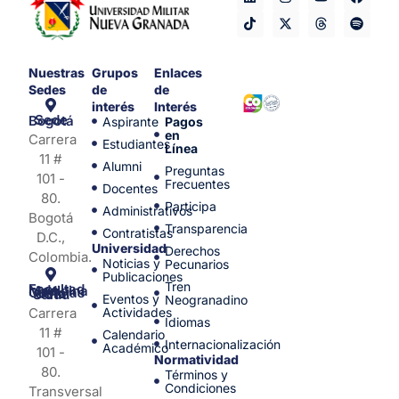
Nuestras
Grupos
Enlaces
Sedes
de
de
interés
Interés
Sede Bogotá
Aspirante
Pagos
en
Carrera
Estudiantes
Línea
11 #
Alumni
Preguntas
101 -
Frecuentes
Docentes
80.
Participa
Administrativos
Bogotá
Transparencia
Contratistas
D.C.,
Universidad
Derechos
Colombia.
Noticias y
Pecunarios
Publicaciones
Tren
Facultad de Medicina y Ciencias de la Salud
Eventos y
Neogranadino
Carrera
Actividades
Idiomas
11 #
Calendario
Internacionalización
Académico
101 -
Normatividad
80.
Términos y
Condiciones
Transversal