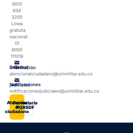
(601)
634
3200
Línea
gratuita
nacional:
01
8000
111019
Solicitud de información
atencionalciudadano@unimilitar.edu.co
Notificaciones judiciales
notificacionesjudiciales@unimilitar.edu.co
Atención
Formulario
al
PQRSDF
ciudadano