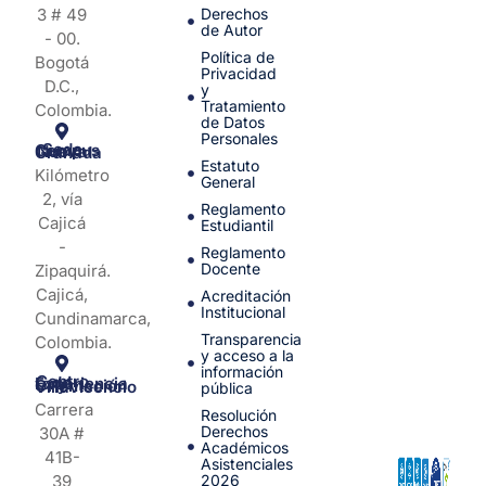
3 # 49
Derechos
de Autor
- 00.
Política de
Bogotá
Privacidad
D.C.,
y
Tratamiento
Colombia.
de Datos
Personales
Sede Campus Nueva Granada
Estatuto
Kilómetro
General
2, vía
Reglamento
Cajicá
Estudiantil
-
Reglamento
Docente
Zipaquirá.
Cajicá,
Acreditación
Institucional
Cundinamarca,
Transparencia
Colombia.
y acceso a la
información
Centro de Experiencia y Orientación Villavicencio
pública
Carrera
Resolución
Derechos
30A #
Académicos
41B-
Asistenciales
39
2026