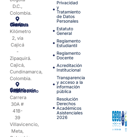
Privacidad
D.C.,
y
Tratamiento
Colombia.
de Datos
Personales
Sede Campus Nueva Granada
Estatuto
Kilómetro
General
2, vía
Reglamento
Cajicá
Estudiantil
-
Reglamento
Docente
Zipaquirá.
Cajicá,
Acreditación
Institucional
Cundinamarca,
Transparencia
Colombia.
y acceso a la
información
Centro de Experiencia y Orientación Villavicencio
pública
Carrera
Resolución
Derechos
30A #
Académicos
41B-
Asistenciales
39
2026
Villavicencio,
Meta,