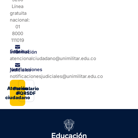
Línea
gratuita
nacional:
01
8000
111019
Solicitud de información
atencionalciudadano@unimilitar.edu.co
Notificaciones judiciales
notificacionesjudiciales@unimilitar.edu.co
Atención
Formulario
al
PQRSDF
ciudadano