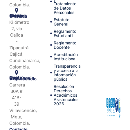
Tratamiento
Colombia.
de Datos
Personales
Sede Campus Nueva Granada
Estatuto
Kilómetro
General
2, vía
Reglamento
Cajicá
Estudiantil
-
Reglamento
Docente
Zipaquirá.
Cajicá,
Acreditación
Institucional
Cundinamarca,
Transparencia
Colombia.
y acceso a la
información
Centro de Experiencia y Orientación Villavicencio
pública
Carrera
Resolución
Derechos
30A #
Académicos
41B-
Asistenciales
39
2026
Villavicencio,
Meta,
Colombia.
Contacto