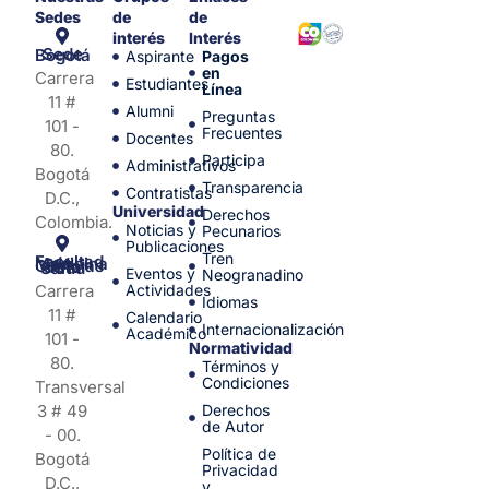
Sedes
de
de
interés
Interés
Sede Bogotá
Aspirante
Pagos
en
Carrera
Estudiantes
Línea
11 #
Alumni
Preguntas
101 -
Frecuentes
Docentes
80.
Participa
Administrativos
Bogotá
Transparencia
Contratistas
D.C.,
Universidad
Derechos
Colombia.
Noticias y
Pecunarios
Publicaciones
Tren
Facultad de Medicina y Ciencias de la Salud
Eventos y
Neogranadino
Carrera
Actividades
Idiomas
11 #
Calendario
Internacionalización
Académico
101 -
Normatividad
80.
Términos y
Condiciones
Transversal
3 # 49
Derechos
de Autor
- 00.
Política de
Bogotá
Privacidad
D.C.,
y