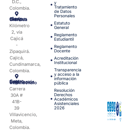
D.C.,
y
Tratamiento
Colombia.
de Datos
Personales
Sede Campus Nueva Granada
Estatuto
Kilómetro
General
2, vía
Reglamento
Cajicá
Estudiantil
-
Reglamento
Docente
Zipaquirá.
Cajicá,
Acreditación
Institucional
Cundinamarca,
Transparencia
Colombia.
y acceso a la
información
Centro de Experiencia y Orientación Villavicencio
pública
Carrera
Resolución
Derechos
30A #
Académicos
41B-
Asistenciales
39
2026
Villavicencio,
Meta,
Colombia.