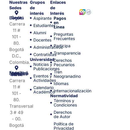
Nuestras
Grupos
Enlaces
Sedes
de
de
interés
Interés
Sede Bogotá
Aspirante
Pagos
en
Carrera
Estudiantes
Línea
11 #
Alumni
Preguntas
101 -
Frecuentes
Docentes
80.
Participa
Administrativos
Bogotá
Transparencia
Contratistas
D.C.,
Universidad
Derechos
Colombia.
Noticias y
Pecunarios
Publicaciones
Tren
Facultad de Medicina y Ciencias de la Salud
Eventos y
Neogranadino
Carrera
Actividades
Idiomas
11 #
Calendario
Internacionalización
Académico
101 -
Normatividad
80.
Términos y
Condiciones
Transversal
3 # 49
Derechos
de Autor
- 00.
Política de
Bogotá
Privacidad