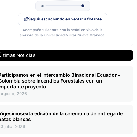
Seguir escuchando en ventana flotante
Acompaña tu lectura con la señal en vivo de la
emisora de la Universidad Militar Nueva Granada.
Últimas Noticias
Participamos en el Intercambio Binacional Ecuador –
Colombia sobre Incendios Forestales con un
importante proyecto
1 agosto, 2026
Vigesimosexta edición de la ceremonia de entrega de
batas blancas
30 julio, 2026