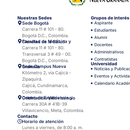
Nuestras Sedes
Grupos de interés
Sede Bogotá
Aspirante
Carrera 11 # 101 - 80.
Estudiantes
Bogotá D.C., Colombia.
Alumni
Facultad de Medicina y Ciencias de la Salud
Docentes
Carrera 11 # 101 - 80.
Administrativos
Transversal 3 # 49 - 00.
Contratistas
Bogotá D.C., Colombia.
Universidad
Sede Campus Nueva Granada
Noticias y Publica
Kilómetro 2, vía Cajicá -
Eventos y Activid
Zipaquirá.
Calendario Acadé
Cajicá, Cundinamarca,
Colombia.
Centro de Experiencia y Orientación Villavicencio
Carrera 30A # 41B-39
Villavicencio, Meta, Colombia.
Contacto
Horario de atención
Lunes a viernes, de 8:00 a. m.