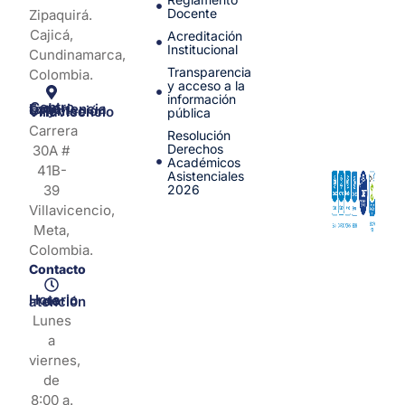
Docente
Zipaquirá.
Cajicá,
Acreditación
Institucional
Cundinamarca,
Transparencia
Colombia.
y acceso a la
información
Centro de Experiencia y Orientación Villavicencio
pública
Carrera
Resolución
Derechos
30A #
Académicos
41B-
Asistenciales
39
2026
Villavicencio,
Meta,
Colombia.
Contacto
Horario de atención
Lunes
a
viernes,
de
8:00 a.