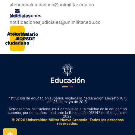
atencionalciudadano@unimilitar.edu.co
Notificaciones judiciales
notificacionesjudiciales@unimilitar.edu.co
Atención
Formulario
al
PQRSDF
ciudadano
Institución de educación superior. Vigilada Mineducación. Decreto 1075
del 26 de mayo de 2015.
Acreditación institucional multicampus de alta calidad de la educación
superior, por ocho años, mediante la Resolución 013147 del 6 de julio de
2022.
© 2026 Universidad Militar Nueva Granada. Todos los derechos
reservados.