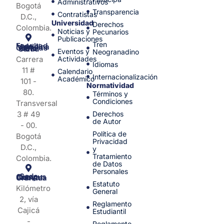
Administrativos
Bogotá
Transparencia
Contratistas
D.C.,
Universidad
Derechos
Colombia.
Noticias y
Pecunarios
Publicaciones
Tren
Facultad de Medicina y Ciencias de la Salud
Eventos y
Neogranadino
Carrera
Actividades
Idiomas
11 #
Calendario
Internacionalización
Académico
101 -
Normatividad
80.
Términos y
Condiciones
Transversal
3 # 49
Derechos
de Autor
- 00.
Política de
Bogotá
Privacidad
D.C.,
y
Tratamiento
Colombia.
de Datos
Personales
Sede Campus Nueva Granada
Estatuto
Kilómetro
General
2, vía
Reglamento
Cajicá
Estudiantil
-
Reglamento