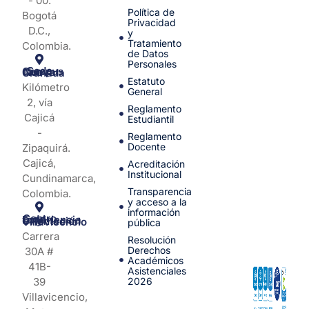
- 00.
Política de
Bogotá
Privacidad
D.C.,
y
Tratamiento
Colombia.
de Datos
Personales
Sede Campus Nueva Granada
Estatuto
Kilómetro
General
2, vía
Reglamento
Cajicá
Estudiantil
-
Reglamento
Docente
Zipaquirá.
Cajicá,
Acreditación
Institucional
Cundinamarca,
Transparencia
Colombia.
y acceso a la
información
Centro de Experiencia y Orientación Villavicencio
pública
Carrera
Resolución
Derechos
30A #
Académicos
41B-
Asistenciales
39
2026
Villavicencio,