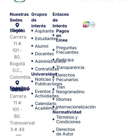
Nuestras
Grupos
Enlaces
Sedes
de
de
interés
Interés
Sede Bogotá
Aspirante
Pagos
en
Carrera
Estudiantes
Línea
11 #
Alumni
Preguntas
101 -
Frecuentes
Docentes
80.
Participa
Administrativos
Bogotá
Transparencia
Contratistas
D.C.,
Universidad
Derechos
Colombia.
Noticias y
Pecunarios
Publicaciones
Tren
Facultad de Medicina y Ciencias de la Salud
Eventos y
Neogranadino
Carrera
Actividades
Idiomas
11 #
Calendario
Internacionalización
Académico
101 -
Normatividad
80.
Términos y
Condiciones
Transversal
3 # 49
Derechos
de Autor