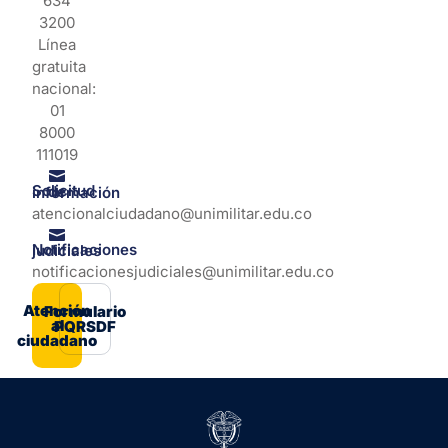
634
3200
Línea
gratuita
nacional:
01
8000
111019
Solicitud de información
atencionalciudadano@unimilitar.edu.co
Notificaciones judiciales
notificacionesjudiciales@unimilitar.edu.co
Atención
Formulario
al
PQRSDF
ciudadano