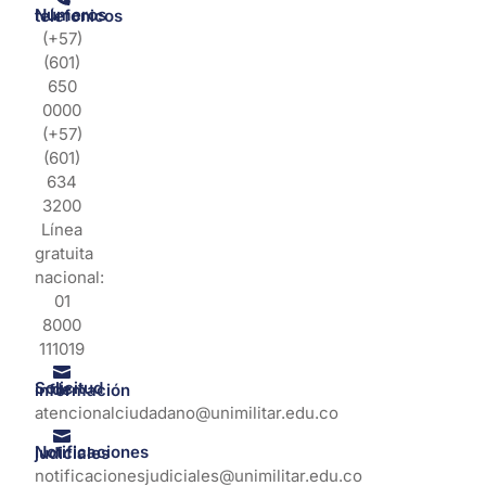
Números telefonicos
(+57)
(601)
650
0000
(+57)
(601)
634
3200
Línea
gratuita
nacional:
01
8000
111019
Solicitud de información
atencionalciudadano@unimilitar.edu.co
Notificaciones judiciales
notificacionesjudiciales@unimilitar.edu.co