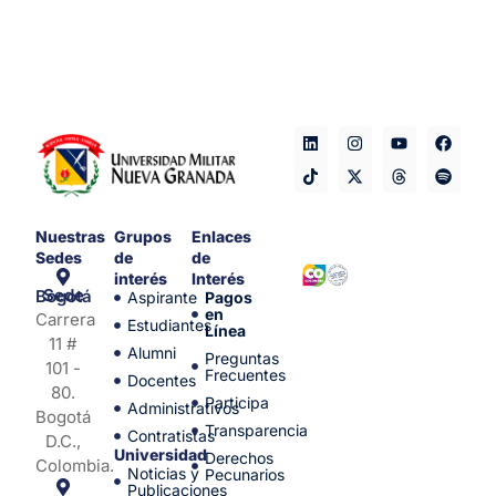
Nuestras
Grupos
Enlaces
Sedes
de
de
interés
Interés
Sede Bogotá
Aspirante
Pagos
en
Carrera
Estudiantes
Línea
11 #
Alumni
Preguntas
101 -
Frecuentes
Docentes
80.
Participa
Administrativos
Bogotá
Transparencia
Contratistas
D.C.,
Universidad
Derechos
Colombia.
Noticias y
Pecunarios
Publicaciones