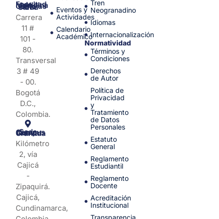
Tren
Facultad de Medicina y Ciencias de la Salud
Eventos y
Neogranadino
Carrera
Actividades
Idiomas
11 #
Calendario
Internacionalización
Académico
101 -
Normatividad
80.
Términos y
Condiciones
Transversal
3 # 49
Derechos
de Autor
- 00.
Política de
Bogotá
Privacidad
D.C.,
y
Tratamiento
Colombia.
de Datos
Personales
Sede Campus Nueva Granada
Estatuto
Kilómetro
General
2, vía
Reglamento
Cajicá
Estudiantil
-
Reglamento
Docente
Zipaquirá.
Cajicá,
Acreditación
Institucional
Cundinamarca,
Transparencia
Colombia.