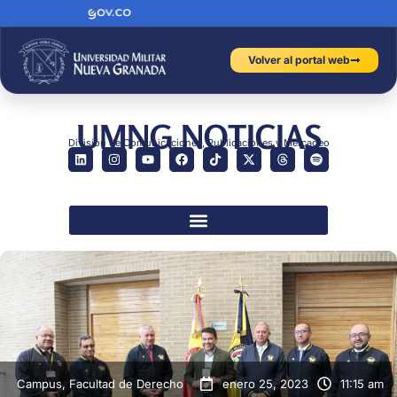
Volver al portal web
UMNG NOTICIAS
División de Comunicaciones, Publicaciones y Mercadeo
Campus
,
Facultad de Derecho
enero 25, 2023
11:15 am