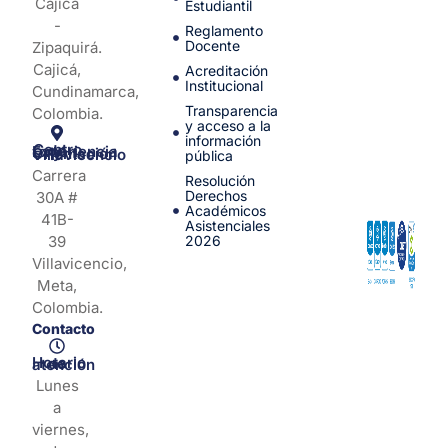
Cajicá
Estudiantil
-
Reglamento
Docente
Zipaquirá.
Cajicá,
Acreditación
Institucional
Cundinamarca,
Transparencia
Colombia.
y acceso a la
información
Centro de Experiencia y Orientación Villavicencio
pública
Carrera
Resolución
Derechos
30A #
Académicos
41B-
Asistenciales
39
2026
Villavicencio,
Meta,
Colombia.
Contacto
Horario de atención
Lunes
a
viernes,