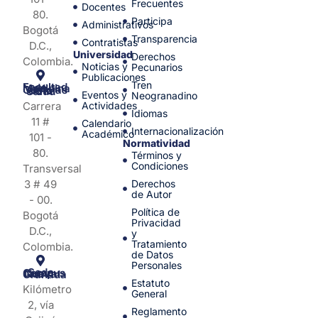
Frecuentes
Docentes
80.
Participa
Administrativos
Bogotá
Transparencia
Contratistas
D.C.,
Universidad
Derechos
Colombia.
Noticias y
Pecunarios
Publicaciones
Tren
Facultad de Medicina y Ciencias de la Salud
Eventos y
Neogranadino
Carrera
Actividades
Idiomas
11 #
Calendario
Internacionalización
Académico
101 -
Normatividad
80.
Términos y
Condiciones
Transversal
3 # 49
Derechos
de Autor
- 00.
Política de
Bogotá
Privacidad
D.C.,
y
Tratamiento
Colombia.
de Datos
Personales
Sede Campus Nueva Granada
Estatuto
Kilómetro
General
2, vía
Reglamento