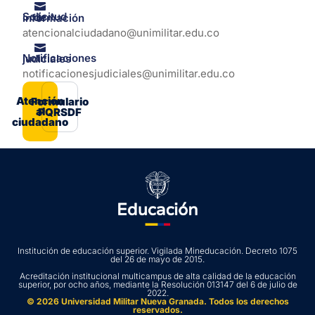
Solicitud de información
atencionalciudadano@unimilitar.edu.co
Notificaciones judiciales
notificacionesjudiciales@unimilitar.edu.co
Atención
Formulario
al
PQRSDF
ciudadano
Institución de educación superior. Vigilada Mineducación. Decreto 1075
del 26 de mayo de 2015.
Acreditación institucional multicampus de alta calidad de la educación
superior, por ocho años, mediante la Resolución 013147 del 6 de julio de
2022.
© 2026 Universidad Militar Nueva Granada. Todos los derechos
reservados.