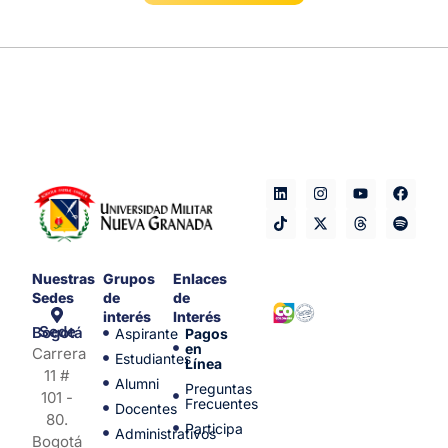
Nuestras
Grupos
Enlaces
Sedes
de
de
interés
Interés
Sede Bogotá
Aspirante
Pagos
en
Carrera
Estudiantes
Línea
11 #
Alumni
Preguntas
101 -
Frecuentes
Docentes
80.
Participa
Administrativos
Bogotá