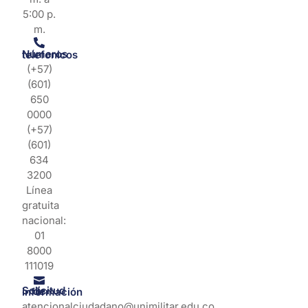
5:00 p.
m.
Números telefonicos
(+57)
(601)
650
0000
(+57)
(601)
634
3200
Línea
gratuita
nacional:
01
8000
111019
Solicitud de información
atencionalciudadano@unimilitar.edu.co