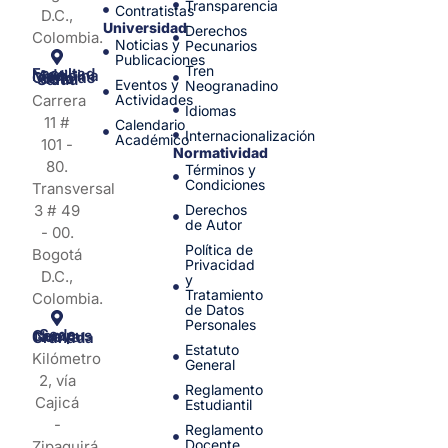
Transparencia
Contratistas
D.C.,
Universidad
Derechos
Colombia.
Noticias y
Pecunarios
Publicaciones
Tren
Facultad de Medicina y Ciencias de la Salud
Eventos y
Neogranadino
Carrera
Actividades
Idiomas
11 #
Calendario
Internacionalización
Académico
101 -
Normatividad
80.
Términos y
Condiciones
Transversal
3 # 49
Derechos
de Autor
- 00.
Política de
Bogotá
Privacidad
D.C.,
y
Tratamiento
Colombia.
de Datos
Personales
Sede Campus Nueva Granada
Estatuto
Kilómetro
General
2, vía
Reglamento
Cajicá
Estudiantil
-
Reglamento
Docente
Zipaquirá.