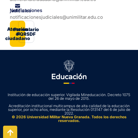
Notificaciones judiciales
notificacionesjudiciales@unimilitar.edu.co
Atención
Formulario
al
PQRSDF
ciudadano
Institución de educación superior. Vigilada Mineducación. Decreto 1075
del 26 de mayo de 2015.
Acreditación institucional multicampus de alta calidad de la educación
superior, por ocho años, mediante la Resolución 013147 del 6 de julio de
2022.
© 2026 Universidad Militar Nueva Granada. Todos los derechos
reservados.