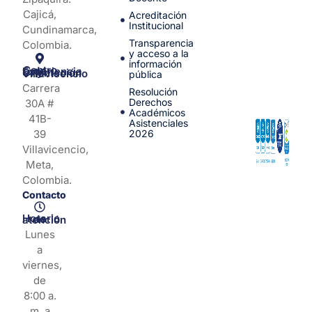
Cajicá,
Acreditación
Institucional
Cundinamarca,
Transparencia
Colombia.
y acceso a la
información
Centro de Experiencia y Orientación Villavicencio
pública
Carrera
Resolución
Derechos
30A #
Académicos
41B-
Asistenciales
39
2026
Villavicencio,
Meta,
Colombia.
Contacto
Horario de atención
Lunes
a
viernes,
de
8:00 a.
m. a