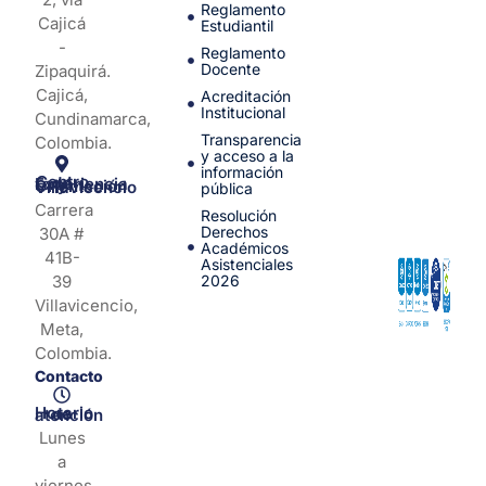
Reglamento
Cajicá
Estudiantil
-
Reglamento
Docente
Zipaquirá.
Cajicá,
Acreditación
Institucional
Cundinamarca,
Transparencia
Colombia.
y acceso a la
información
Centro de Experiencia y Orientación Villavicencio
pública
Carrera
Resolución
Derechos
30A #
Académicos
41B-
Asistenciales
39
2026
Villavicencio,
Meta,
Colombia.
Contacto
Horario de atención
Lunes
a
viernes,