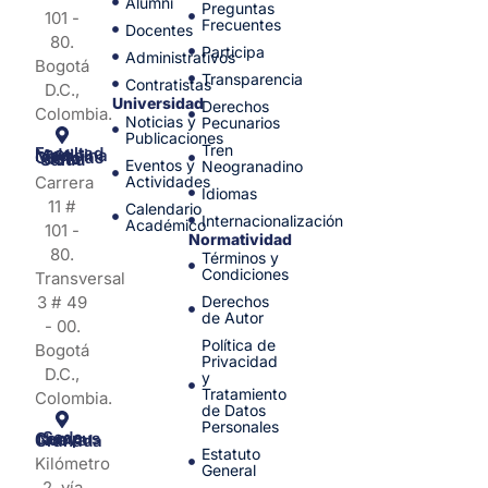
Alumni
Preguntas
101 -
Frecuentes
Docentes
80.
Participa
Administrativos
Bogotá
Transparencia
Contratistas
D.C.,
Universidad
Derechos
Colombia.
Noticias y
Pecunarios
Publicaciones
Tren
Facultad de Medicina y Ciencias de la Salud
Eventos y
Neogranadino
Carrera
Actividades
Idiomas
11 #
Calendario
Internacionalización
Académico
101 -
Normatividad
80.
Términos y
Condiciones
Transversal
3 # 49
Derechos
de Autor
- 00.
Política de
Bogotá
Privacidad
D.C.,
y
Tratamiento
Colombia.
de Datos
Personales
Sede Campus Nueva Granada
Estatuto
Kilómetro
General
2, vía