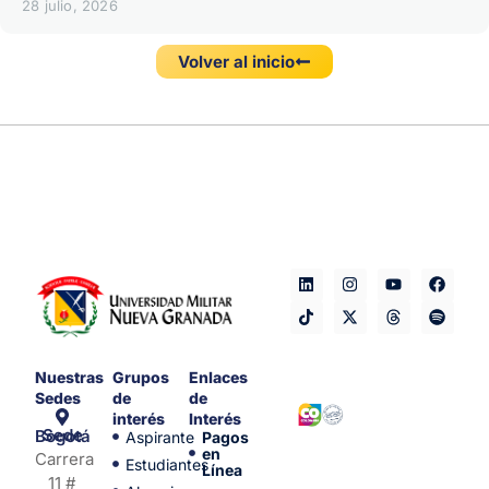
28 julio, 2026
Volver al inicio
Nuestras
Grupos
Enlaces
Sedes
de
de
interés
Interés
Sede Bogotá
Aspirante
Pagos
en
Carrera
Estudiantes
Línea
11 #