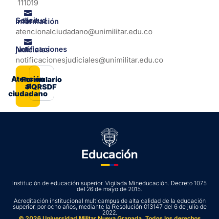
111019
Solicitud de información
atencionalciudadano@unimilitar.edu.co
Notificaciones judiciales
notificacionesjudiciales@unimilitar.edu.co
Atención
Formulario
al
PQRSDF
ciudadano
Institución de educación superior. Vigilada Mineducación. Decreto 1075
del 26 de mayo de 2015.
Acreditación institucional multicampus de alta calidad de la educación
superior, por ocho años, mediante la Resolución 013147 del 6 de julio de
2022.
© 2026 Universidad Militar Nueva Granada. Todos los derechos