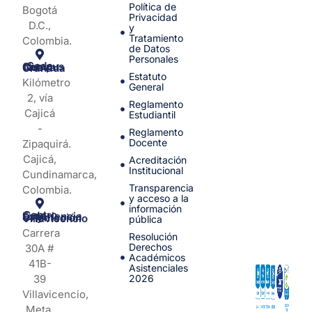
Política de
Bogotá
Privacidad
D.C.,
y
Tratamiento
Colombia.
de Datos
Personales
Sede Campus Nueva Granada
Estatuto
Kilómetro
General
2, vía
Reglamento
Cajicá
Estudiantil
-
Reglamento
Docente
Zipaquirá.
Cajicá,
Acreditación
Institucional
Cundinamarca,
Transparencia
Colombia.
y acceso a la
información
Centro de Experiencia y Orientación Villavicencio
pública
Carrera
Resolución
Derechos
30A #
Académicos
41B-
Asistenciales
39
2026
Villavicencio,
Meta,