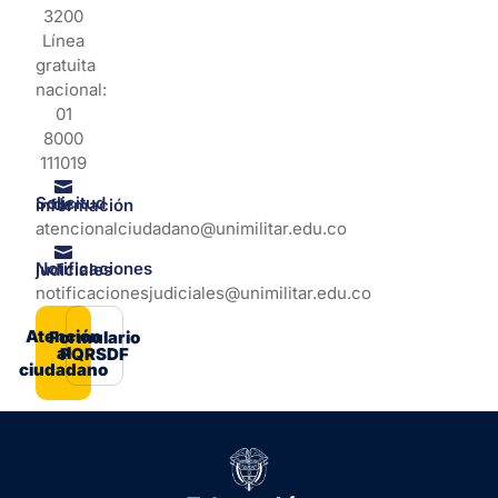
3200
Línea
gratuita
nacional:
01
8000
111019
Solicitud de información
atencionalciudadano@unimilitar.edu.co
Notificaciones judiciales
notificacionesjudiciales@unimilitar.edu.co
Atención
Formulario
al
PQRSDF
ciudadano