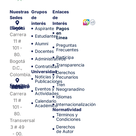
Nuestras
Grupos
Enlaces
Sedes
de
de
interés
Interés
Sede Bogotá
Aspirante
Pagos
en
Carrera
Estudiantes
Línea
11 #
Alumni
Preguntas
101 -
Frecuentes
Docentes
80.
Participa
Administrativos
Bogotá
Transparencia
Contratistas
D.C.,
Universidad
Derechos
Colombia.
Noticias y
Pecunarios
Publicaciones
Tren
Facultad de Medicina y Ciencias de la Salud
Eventos y
Neogranadino
Carrera
Actividades
Idiomas
11 #
Calendario
Internacionalización
Académico
101 -
Normatividad
80.
Términos y
Condiciones
Transversal
3 # 49
Derechos
de Autor
- 00.