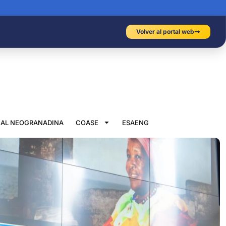
Volver al portal web
IAL NEOGRANADINA
COASE
ESAENG