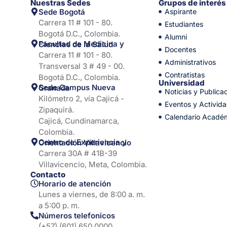
Nuestras Sedes
Grupos de interés
Sede Bogotá
Aspirante
Carrera 11 # 101 - 80.
Estudiantes
Bogotá D.C., Colombia.
Alumni
Facultad de Medicina y Ciencias de la Salud
Docentes
Carrera 11 # 101 - 80.
Administrativos
Transversal 3 # 49 - 00.
Contratistas
Bogotá D.C., Colombia.
Universidad
Sede Campus Nueva Granada
Noticias y Publica
Kilómetro 2, vía Cajicá -
Eventos y Activid
Zipaquirá.
Calendario Acadé
Cajicá, Cundinamarca,
Colombia.
Centro de Experiencia y Orientación Villavicencio
Carrera 30A # 41B-39
Villavicencio, Meta, Colombia.
Contacto
Horario de atención
Lunes a viernes, de 8:00 a. m.
a 5:00 p. m.
Números telefonicos
(+57) (601) 650 0000