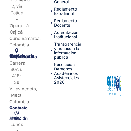
General
2, vía
Reglamento
Cajicá
Estudiantil
-
Reglamento
Docente
Zipaquirá.
Cajicá,
Acreditación
Institucional
Cundinamarca,
Transparencia
Colombia.
y acceso a la
información
Centro de Experiencia y Orientación Villavicencio
pública
Carrera
Resolución
Derechos
30A #
Académicos
41B-
Asistenciales
39
2026
Villavicencio,
Meta,
Colombia.
Contacto
Horario de atención
Lunes
a