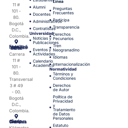
Línea
11 #
Alumni
Preguntas
101 -
Frecuentes
Docentes
80.
Participa
Administrativos
Bogotá
Transparencia
Contratistas
D.C.,
Universidad
Derechos
Colombia.
Noticias y
Pecunarios
Publicaciones
Tren
Facultad de Medicina y Ciencias de la Salud
Eventos y
Neogranadino
Carrera
Actividades
Idiomas
11 #
Calendario
Internacionalización
Académico
101 -
Normatividad
80.
Términos y
Condiciones
Transversal
3 # 49
Derechos
de Autor
- 00.
Política de
Bogotá
Privacidad
D.C.,
y
Tratamiento
Colombia.
de Datos
Personales
Sede Campus Nueva Granada
Estatuto
Kilómetro