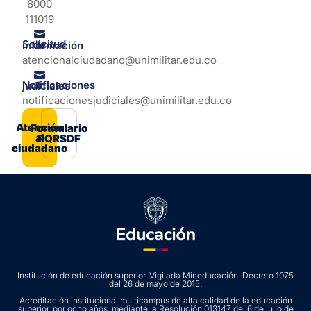
8000
111019
Solicitud de información
atencionalciudadano@unimilitar.edu.co
Notificaciones judiciales
notificacionesjudiciales@unimilitar.edu.co
Atención
Formulario
al
PQRSDF
ciudadano
Institución de educación superior. Vigilada Mineducación. Decreto 1075
del 26 de mayo de 2015.
Acreditación institucional multicampus de alta calidad de la educación
superior, por ocho años, mediante la Resolución 013147 del 6 de julio de