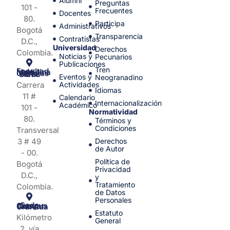
Alumni
Preguntas
101 -
Frecuentes
Docentes
80.
Participa
Administrativos
Bogotá
Transparencia
Contratistas
D.C.,
Universidad
Derechos
Colombia.
Noticias y
Pecunarios
Publicaciones
Tren
Facultad de Medicina y Ciencias de la Salud
Eventos y
Neogranadino
Carrera
Actividades
Idiomas
11 #
Calendario
Internacionalización
Académico
101 -
Normatividad
80.
Términos y
Condiciones
Transversal
3 # 49
Derechos
de Autor
- 00.
Política de
Bogotá
Privacidad
D.C.,
y
Tratamiento
Colombia.
de Datos
Personales
Sede Campus Nueva Granada
Estatuto
Kilómetro
General
2, vía