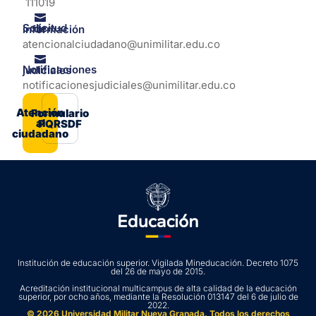
111019
Solicitud de información
atencionalciudadano@unimilitar.edu.co
Notificaciones judiciales
notificacionesjudiciales@unimilitar.edu.co
Atención
Formulario
al
PQRSDF
ciudadano
Institución de educación superior. Vigilada Mineducación. Decreto 1075
del 26 de mayo de 2015.
Acreditación institucional multicampus de alta calidad de la educación
superior, por ocho años, mediante la Resolución 013147 del 6 de julio de
2022.
© 2026 Universidad Militar Nueva Granada. Todos los derechos