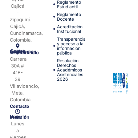
Reglamento
Cajicá
Estudiantil
-
Reglamento
Docente
Zipaquirá.
Cajicá,
Acreditación
Institucional
Cundinamarca,
Transparencia
Colombia.
y acceso a la
información
Centro de Experiencia y Orientación Villavicencio
pública
Carrera
Resolución
Derechos
30A #
Académicos
41B-
Asistenciales
39
2026
Villavicencio,
Meta,
Colombia.
Contacto
Horario de atención
Lunes
a
viernes,