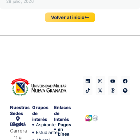
28 julio, 2026
Volver al inicio
Nuestras
Grupos
Enlaces
Sedes
de
de
interés
Interés
Sede Bogotá
Aspirante
Pagos
en
Carrera
Estudiantes
Línea
11 #