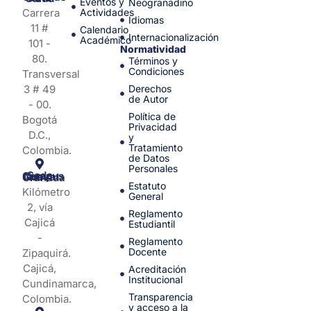
Eventos y
Neogranadino
Carrera
Actividades
Idiomas
11 #
Calendario
Internacionalización
Académico
101 -
Normatividad
80.
Términos y
Condiciones
Transversal
3 # 49
Derechos
de Autor
- 00.
Política de
Bogotá
Privacidad
D.C.,
y
Tratamiento
Colombia.
de Datos
Personales
Sede Campus Nueva Granada
Estatuto
Kilómetro
General
2, vía
Reglamento
Cajicá
Estudiantil
-
Reglamento
Docente
Zipaquirá.
Cajicá,
Acreditación
Institucional
Cundinamarca,
Transparencia
Colombia.
y acceso a la