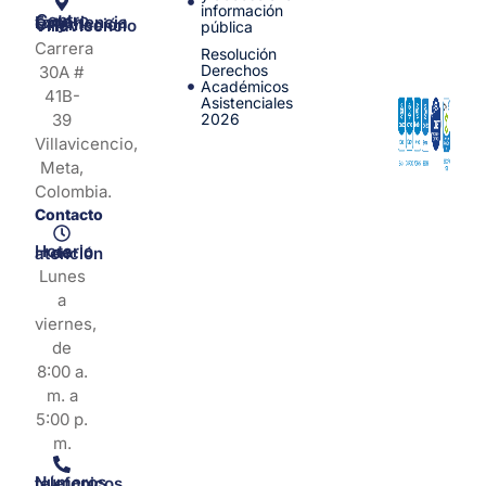
información
Centro de Experiencia y Orientación Villavicencio
pública
Carrera
Resolución
Derechos
30A #
Académicos
41B-
Asistenciales
39
2026
Villavicencio,
Meta,
Colombia.
Contacto
Horario de atención
Lunes
a
viernes,
de
8:00 a.
m. a
5:00 p.
m.
Números telefonicos