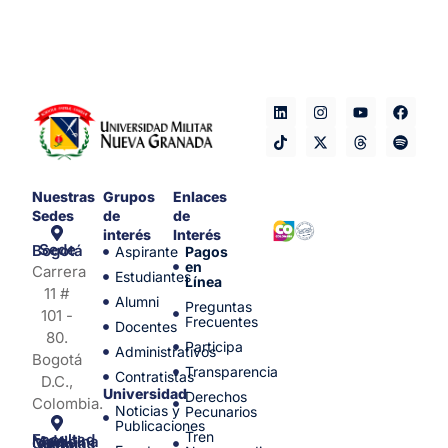
Nuestras
Grupos
Enlaces
Sedes
de
de
interés
Interés
Sede Bogotá
Aspirante
Pagos
en
Carrera
Estudiantes
Línea
11 #
Alumni
Preguntas
101 -
Frecuentes
Docentes
80.
Participa
Administrativos
Bogotá
Transparencia
Contratistas
D.C.,
Universidad
Derechos
Colombia.
Noticias y
Pecunarios
Publicaciones
Tren
Facultad de Medicina y Ciencias de la Salud