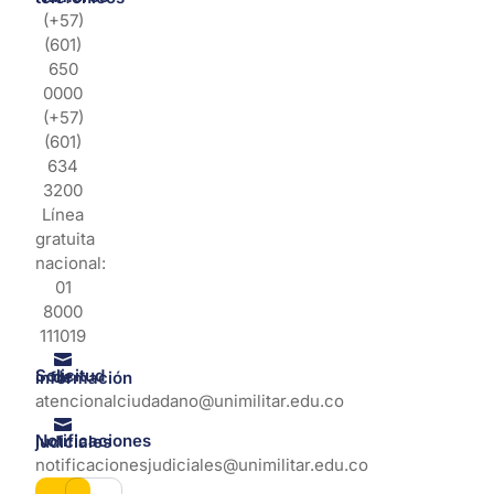
(+57)
(601)
650
0000
(+57)
(601)
634
3200
Línea
gratuita
nacional:
01
8000
111019
Solicitud de información
atencionalciudadano@unimilitar.edu.co
Notificaciones judiciales
notificacionesjudiciales@unimilitar.edu.co