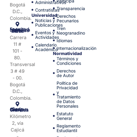
Participa
Administrativos
Bogotá
Transparencia
Contratistas
D.C.,
Universidad
Derechos
Colombia.
Noticias y
Pecunarios
Publicaciones
Tren
Facultad de Medicina y Ciencias de la Salud
Eventos y
Neogranadino
Carrera
Actividades
Idiomas
11 #
Calendario
Internacionalización
Académico
101 -
Normatividad
80.
Términos y
Condiciones
Transversal
3 # 49
Derechos
de Autor
- 00.
Política de
Bogotá
Privacidad
D.C.,
y
Tratamiento
Colombia.
de Datos
Personales
Sede Campus Nueva Granada
Estatuto
Kilómetro
General
2, vía
Reglamento
Cajicá
Estudiantil
-