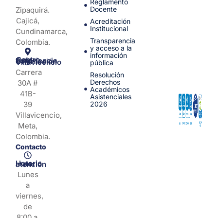
Reglamento
Docente
Zipaquirá.
Cajicá,
Acreditación
Institucional
Cundinamarca,
Transparencia
Colombia.
y acceso a la
información
Centro de Experiencia y Orientación Villavicencio
pública
Carrera
Resolución
Derechos
30A #
Académicos
41B-
Asistenciales
39
2026
Villavicencio,
Meta,
Colombia.
Contacto
Horario de atención
Lunes
a
viernes,
de
8:00 a.