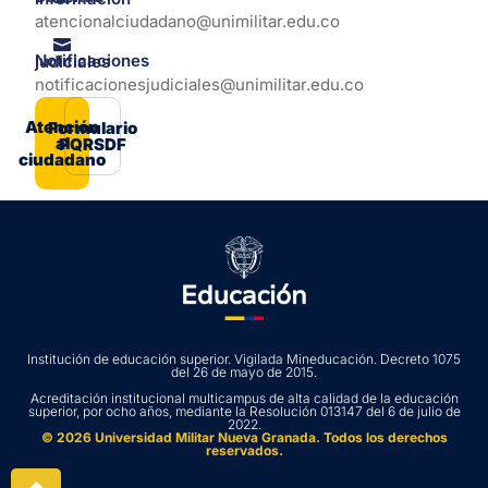
atencionalciudadano@unimilitar.edu.co
Notificaciones judiciales
notificacionesjudiciales@unimilitar.edu.co
Atención
Formulario
al
PQRSDF
ciudadano
Institución de educación superior. Vigilada Mineducación. Decreto 1075
del 26 de mayo de 2015.
Acreditación institucional multicampus de alta calidad de la educación
superior, por ocho años, mediante la Resolución 013147 del 6 de julio de
2022.
© 2026 Universidad Militar Nueva Granada. Todos los derechos
reservados.