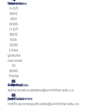
Números telefonicos
(+57)
(601)
650
0000
(+57)
(601)
634
3200
Línea
gratuita
nacional:
01
8000
111019
Solicitud de información
atencionalciudadano@unimilitar.edu.co
Notificaciones judiciales
notificacionesjudiciales@unimilitar.edu.co