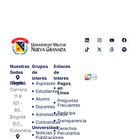
Nuestras
Grupos
Enlaces
Sedes
de
de
interés
Interés
Sede Bogotá
Aspirante
Pagos
en
Carrera
Estudiantes
Línea
11 #
Alumni
Preguntas
101 -
Frecuentes
Docentes
80.
Participa
Administrativos
Bogotá
Transparencia
Contratistas
D.C.,
Universidad
Derechos
Colombia.
Noticias y
Pecunarios
Publicaciones