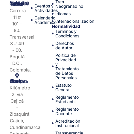
Tren
Facultad de Medicina y Ciencias de la Salud
Eventos y
Neogranadino
Carrera
Actividades
Idiomas
11 #
Calendario
Internacionalización
Académico
101 -
Normatividad
80.
Términos y
Condiciones
Transversal
3 # 49
Derechos
de Autor
- 00.
Política de
Bogotá
Privacidad
D.C.,
y
Tratamiento
Colombia.
de Datos
Personales
Sede Campus Nueva Granada
Estatuto
Kilómetro
General
2, vía
Reglamento
Cajicá
Estudiantil
-
Reglamento
Docente
Zipaquirá.
Cajicá,
Acreditación
Institucional
Cundinamarca,
Transparencia
Colombia.