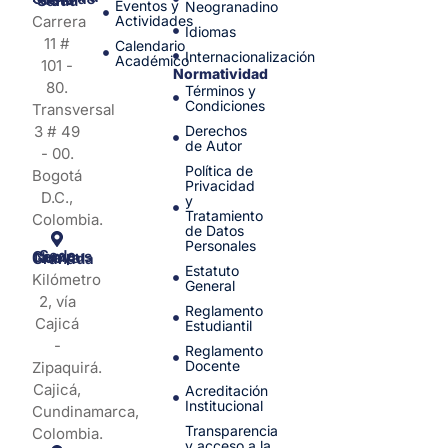
Facultad de Medicina y Ciencias de la Salud
Eventos y
Neogranadino
Carrera
Actividades
Idiomas
11 #
Calendario
Internacionalización
Académico
101 -
Normatividad
80.
Términos y
Condiciones
Transversal
3 # 49
Derechos
de Autor
- 00.
Política de
Bogotá
Privacidad
D.C.,
y
Tratamiento
Colombia.
de Datos
Personales
Sede Campus Nueva Granada
Estatuto
Kilómetro
General
2, vía
Reglamento
Cajicá
Estudiantil
-
Reglamento
Docente
Zipaquirá.
Cajicá,
Acreditación
Institucional
Cundinamarca,
Transparencia
Colombia.
y acceso a la