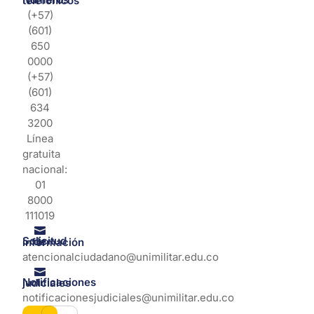
Números telefonicos
(+57)
(601)
650
0000
(+57)
(601)
634
3200
Línea
gratuita
nacional:
01
8000
111019
Solicitud de información
atencionalciudadano@unimilitar.edu.co
Notificaciones judiciales
notificacionesjudiciales@unimilitar.edu.co