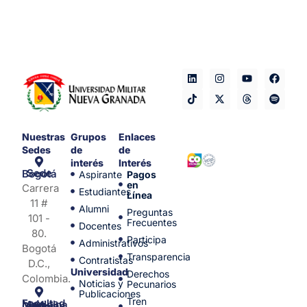
Nuestras
Grupos
Enlaces
Sedes
de
de
interés
Interés
Sede Bogotá
Aspirante
Pagos
en
Carrera
Estudiantes
Línea
11 #
Alumni
Preguntas
101 -
Frecuentes
Docentes
80.
Participa
Administrativos
Bogotá
Transparencia
Contratistas
D.C.,
Universidad
Derechos
Colombia.
Noticias y
Pecunarios
Publicaciones
Tren