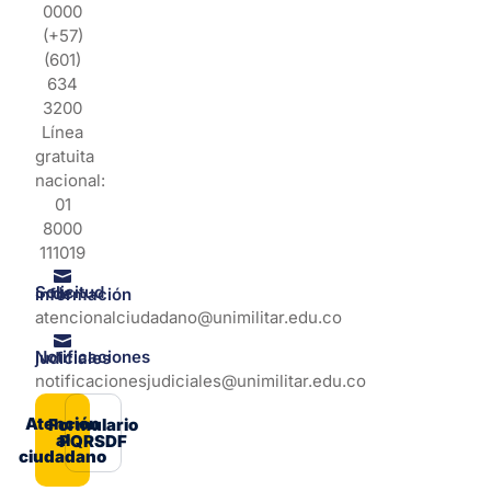
0000
(+57)
(601)
634
3200
Línea
gratuita
nacional:
01
8000
111019
Solicitud de información
atencionalciudadano@unimilitar.edu.co
Notificaciones judiciales
notificacionesjudiciales@unimilitar.edu.co
Atención
Formulario
al
PQRSDF
ciudadano