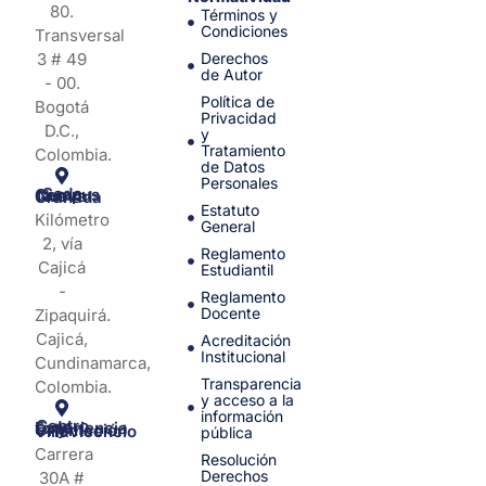
80.
Términos y
Condiciones
Transversal
3 # 49
Derechos
de Autor
- 00.
Política de
Bogotá
Privacidad
D.C.,
y
Tratamiento
Colombia.
de Datos
Personales
Sede Campus Nueva Granada
Estatuto
Kilómetro
General
2, vía
Reglamento
Cajicá
Estudiantil
-
Reglamento
Docente
Zipaquirá.
Cajicá,
Acreditación
Institucional
Cundinamarca,
Transparencia
Colombia.
y acceso a la
información
Centro de Experiencia y Orientación Villavicencio
pública
Carrera
Resolución
Derechos
30A #