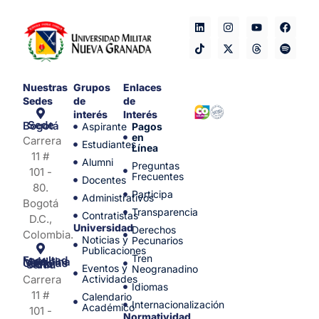
Nuestras
Grupos
Enlaces
Sedes
de
de
interés
Interés
Sede Bogotá
Aspirante
Pagos
en
Carrera
Estudiantes
Línea
11 #
Alumni
Preguntas
101 -
Frecuentes
Docentes
80.
Participa
Administrativos
Bogotá
Transparencia
Contratistas
D.C.,
Universidad
Derechos
Colombia.
Noticias y
Pecunarios
Publicaciones
Tren
Facultad de Medicina y Ciencias de la Salud
Eventos y
Neogranadino
Carrera
Actividades
Idiomas
11 #
Calendario
Internacionalización
Académico
101 -
Normatividad