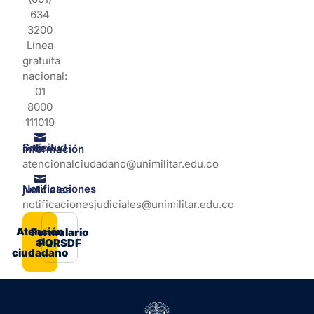
634
3200
Línea
gratuita
nacional:
01
8000
111019
Solicitud de información
atencionalciudadano@unimilitar.edu.co
Notificaciones judiciales
notificacionesjudiciales@unimilitar.edu.co
Atención
Formulario
al
PQRSDF
ciudadano