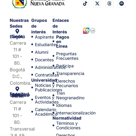
Nuestras
Grupos
Enlaces
Sedes
de
de
interés
Interés
Sede Bogotá
Aspirante
Pagos
en
Carrera
Estudiantes
Línea
11 #
Alumni
Preguntas
101 -
Frecuentes
Docentes
80.
Participa
Administrativos
Bogotá
Transparencia
Contratistas
D.C.,
Universidad
Derechos
Colombia.
Noticias y
Pecunarios
Publicaciones
Tren
Facultad de Medicina y Ciencias de la Salud
Eventos y
Neogranadino
Carrera
Actividades
Idiomas
11 #
Calendario
Internacionalización
Académico
101 -
Normatividad
80.
Términos y
Condiciones
Transversal
3 # 49
Derechos