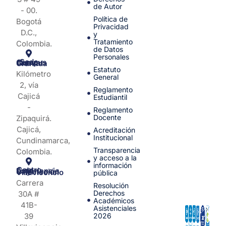
de Autor
- 00.
Política de
Bogotá
Privacidad
D.C.,
y
Tratamiento
Colombia.
de Datos
Personales
Sede Campus Nueva Granada
Estatuto
Kilómetro
General
2, vía
Reglamento
Cajicá
Estudiantil
-
Reglamento
Docente
Zipaquirá.
Cajicá,
Acreditación
Institucional
Cundinamarca,
Transparencia
Colombia.
y acceso a la
información
Centro de Experiencia y Orientación Villavicencio
pública
Carrera
Resolución
Derechos
30A #
Académicos
41B-
Asistenciales
39
2026