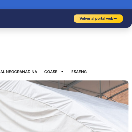
Volver al portal web
IAL NEOGRANADINA
COASE
ESAENG