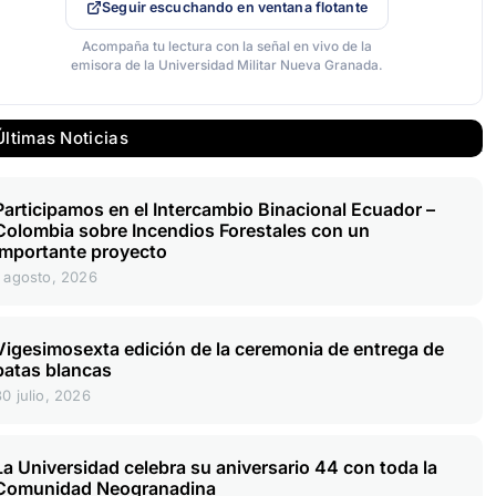
Seguir escuchando en ventana flotante
Acompaña tu lectura con la señal en vivo de la
emisora de la Universidad Militar Nueva Granada.
Últimas Noticias
Participamos en el Intercambio Binacional Ecuador –
Colombia sobre Incendios Forestales con un
importante proyecto
1 agosto, 2026
Vigesimosexta edición de la ceremonia de entrega de
batas blancas
30 julio, 2026
La Universidad celebra su aniversario 44 con toda la
Comunidad Neogranadina