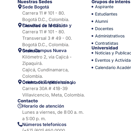
Nuestras Sedes
Grupos de interés
Sede Bogotá
Aspirante
Carrera 11 # 101 - 80.
Estudiantes
Bogotá D.C., Colombia.
Alumni
Facultad de Medicina y Ciencias de la Salud
Docentes
Carrera 11 # 101 - 80.
Administrativos
Transversal 3 # 49 - 00.
Contratistas
Bogotá D.C., Colombia.
Universidad
Sede Campus Nueva Granada
Noticias y Publica
Kilómetro 2, vía Cajicá -
Eventos y Activid
Zipaquirá.
Calendario Acadé
Cajicá, Cundinamarca,
Colombia.
Centro de Experiencia y Orientación Villavicencio
Carrera 30A # 41B-39
Villavicencio, Meta, Colombia.
Contacto
Horario de atención
Lunes a viernes, de 8:00 a. m.
a 5:00 p. m.
Números telefonicos
(+57) (601) 650 0000