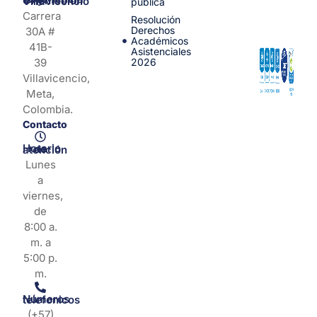
Centro de Experiencia y Orientación Villavicencio
pública
Carrera
Resolución
Derechos
30A #
Académicos
41B-
Asistenciales
39
2026
Villavicencio,
Meta,
Colombia.
Contacto
Horario de atención
Lunes
a
viernes,
de
8:00 a.
m. a
5:00 p.
m.
Números telefonicos
(+57)