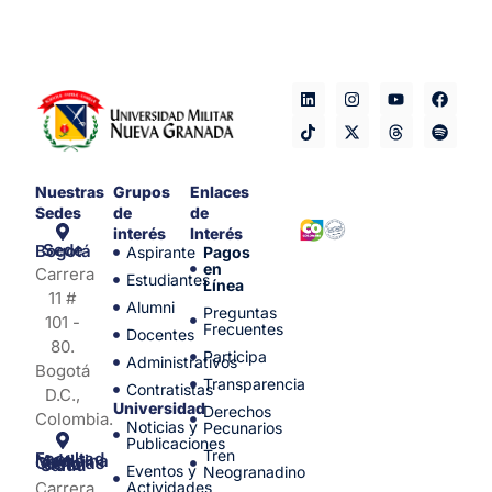
Nuestras
Grupos
Enlaces
Sedes
de
de
interés
Interés
Sede Bogotá
Aspirante
Pagos
en
Carrera
Estudiantes
Línea
11 #
Alumni
Preguntas
101 -
Frecuentes
Docentes
80.
Participa
Administrativos
Bogotá
Transparencia
Contratistas
D.C.,
Universidad
Derechos
Colombia.
Noticias y
Pecunarios
Publicaciones
Tren
Facultad de Medicina y Ciencias de la Salud
Eventos y
Neogranadino
Carrera
Actividades