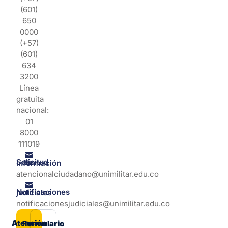
(601)
650
0000
(+57)
(601)
634
3200
Línea
gratuita
nacional:
01
8000
111019
Solicitud de información
atencionalciudadano@unimilitar.edu.co
Notificaciones judiciales
notificacionesjudiciales@unimilitar.edu.co
Atención
Formulario