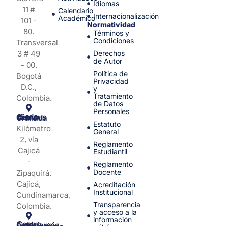
Idiomas
11 #
Calendario
Internacionalización
Académico
101 -
Normatividad
80.
Términos y
Condiciones
Transversal
3 # 49
Derechos
de Autor
- 00.
Política de
Bogotá
Privacidad
D.C.,
y
Tratamiento
Colombia.
de Datos
Personales
Sede Campus Nueva Granada
Estatuto
Kilómetro
General
2, vía
Reglamento
Cajicá
Estudiantil
-
Reglamento
Docente
Zipaquirá.
Cajicá,
Acreditación
Institucional
Cundinamarca,
Transparencia
Colombia.
y acceso a la
información