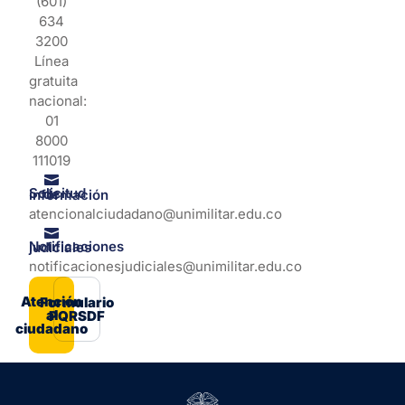
(601)
634
3200
Línea
gratuita
nacional:
01
8000
111019
Solicitud de información
atencionalciudadano@unimilitar.edu.co
Notificaciones judiciales
notificacionesjudiciales@unimilitar.edu.co
Atención
Formulario
al
PQRSDF
ciudadano