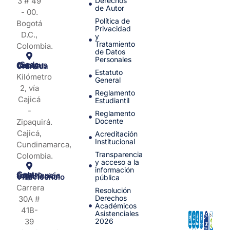
3 # 49
Derechos
de Autor
- 00.
Política de
Bogotá
Privacidad
D.C.,
y
Tratamiento
Colombia.
de Datos
Personales
Sede Campus Nueva Granada
Estatuto
Kilómetro
General
2, vía
Reglamento
Cajicá
Estudiantil
-
Reglamento
Docente
Zipaquirá.
Cajicá,
Acreditación
Institucional
Cundinamarca,
Transparencia
Colombia.
y acceso a la
información
Centro de Experiencia y Orientación Villavicencio
pública
Carrera
Resolución
Derechos
30A #
Académicos
41B-
Asistenciales
39
2026