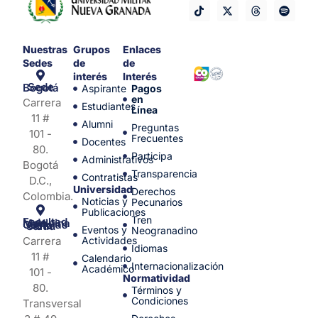
Nuestras
Grupos
Enlaces
Sedes
de
de
interés
Interés
Sede Bogotá
Aspirante
Pagos
en
Carrera
Estudiantes
Línea
11 #
Alumni
Preguntas
101 -
Frecuentes
Docentes
80.
Participa
Administrativos
Bogotá
Transparencia
Contratistas
D.C.,
Universidad
Derechos
Colombia.
Noticias y
Pecunarios
Publicaciones
Tren
Facultad de Medicina y Ciencias de la Salud
Eventos y
Neogranadino
Carrera
Actividades
Idiomas
11 #
Calendario
Internacionalización
Académico
101 -
Normatividad
80.
Términos y
Condiciones
Transversal