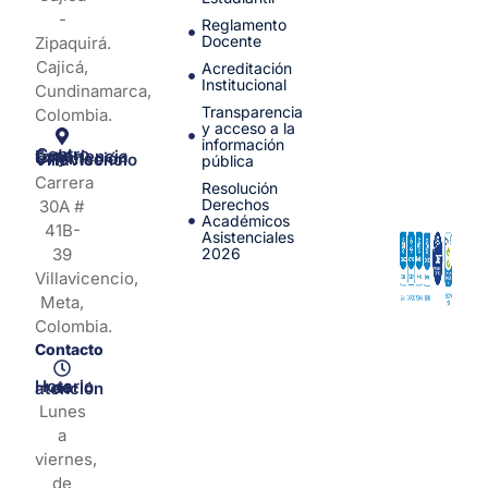
-
Reglamento
Docente
Zipaquirá.
Cajicá,
Acreditación
Institucional
Cundinamarca,
Transparencia
Colombia.
y acceso a la
información
Centro de Experiencia y Orientación Villavicencio
pública
Carrera
Resolución
Derechos
30A #
Académicos
41B-
Asistenciales
39
2026
Villavicencio,
Meta,
Colombia.
Contacto
Horario de atención
Lunes
a
viernes,
de