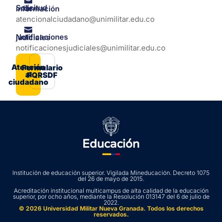
Solicitud de información
atencionalciudadano@unimilitar.edu.co
Notificaciones judiciales
notificacionesjudiciales@unimilitar.edu.co
Atención
Formulario
al
PQRSDF
ciudadano
Institución de educación superior. Vigilada Mineducación. Decreto 1075
del 26 de mayo de 2015.
Acreditación institucional multicampus de alta calidad de la educación
superior, por ocho años, mediante la Resolución 013147 del 6 de julio de
2022.
© 2026 Universidad Militar Nueva Granada. Todos los derechos
reservados.