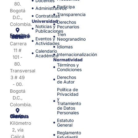
Docentes
80.
Participa
Administrativos
Bogotá
Transparencia
Contratistas
D.C.,
Universidad
Derechos
Colombia.
Noticias y
Pecunarios
Publicaciones
Tren
Facultad de Medicina y Ciencias de la Salud
Eventos y
Neogranadino
Carrera
Actividades
Idiomas
11 #
Calendario
Internacionalización
Académico
101 -
Normatividad
80.
Términos y
Condiciones
Transversal
3 # 49
Derechos
de Autor
- 00.
Política de
Bogotá
Privacidad
D.C.,
y
Tratamiento
Colombia.
de Datos
Personales
Sede Campus Nueva Granada
Estatuto
Kilómetro
General
2, vía
Reglamento
Cajicá
Estudiantil