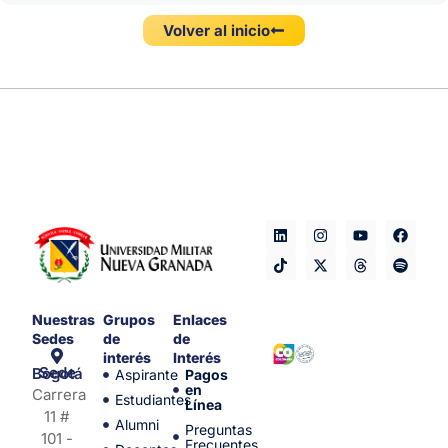
Volver al inicio
Nuestras
Grupos
Enlaces
Sedes
de
de
interés
Interés
Sede Bogotá
Aspirante
Pagos
en
Carrera
Estudiantes
Línea
11 #
Alumni
Preguntas
101 -
Frecuentes