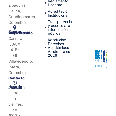
Reglamento
Docente
Zipaquirá.
Cajicá,
Acreditación
Institucional
Cundinamarca,
Transparencia
Colombia.
y acceso a la
información
Centro de Experiencia y Orientación Villavicencio
pública
Carrera
Resolución
Derechos
30A #
Académicos
41B-
Asistenciales
39
2026
Villavicencio,
Meta,
Colombia.
Contacto
Horario de atención
Lunes
a
viernes,
de
8:00 a.