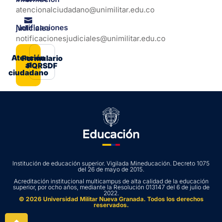
atencionalciudadano@unimilitar.edu.co
Notificaciones judiciales
notificacionesjudiciales@unimilitar.edu.co
Atención
Formulario
al
PQRSDF
ciudadano
Institución de educación superior. Vigilada Mineducación. Decreto 1075
del 26 de mayo de 2015.
Acreditación institucional multicampus de alta calidad de la educación
superior, por ocho años, mediante la Resolución 013147 del 6 de julio de
2022.
© 2026 Universidad Militar Nueva Granada. Todos los derechos
reservados.