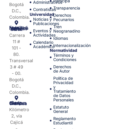
Participa
Administrativos
Bogotá
Transparencia
Contratistas
D.C.,
Universidad
Derechos
Colombia.
Noticias y
Pecunarios
Publicaciones
Tren
Facultad de Medicina y Ciencias de la Salud
Eventos y
Neogranadino
Carrera
Actividades
Idiomas
11 #
Calendario
Internacionalización
Académico
101 -
Normatividad
80.
Términos y
Condiciones
Transversal
3 # 49
Derechos
de Autor
- 00.
Política de
Bogotá
Privacidad
D.C.,
y
Tratamiento
Colombia.
de Datos
Personales
Sede Campus Nueva Granada
Estatuto
Kilómetro
General
2, vía
Reglamento
Cajicá
Estudiantil
-