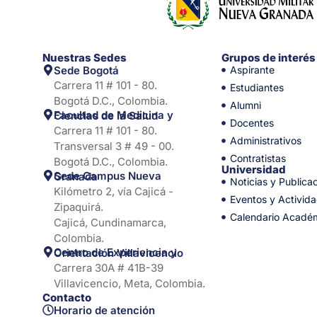
Nuestras Sedes
Grupos de interés
Sede Bogotá
Aspirante
Carrera 11 # 101 - 80.
Estudiantes
Bogotá D.C., Colombia.
Alumni
Facultad de Medicina y Ciencias de la Salud
Docentes
Carrera 11 # 101 - 80.
Administrativos
Transversal 3 # 49 - 00.
Contratistas
Bogotá D.C., Colombia.
Universidad
Sede Campus Nueva Granada
Noticias y Publica
Kilómetro 2, vía Cajicá -
Eventos y Activid
Zipaquirá.
Calendario Acadé
Cajicá, Cundinamarca,
Colombia.
Centro de Experiencia y Orientación Villavicencio
Carrera 30A # 41B-39
Villavicencio, Meta, Colombia.
Contacto
Horario de atención