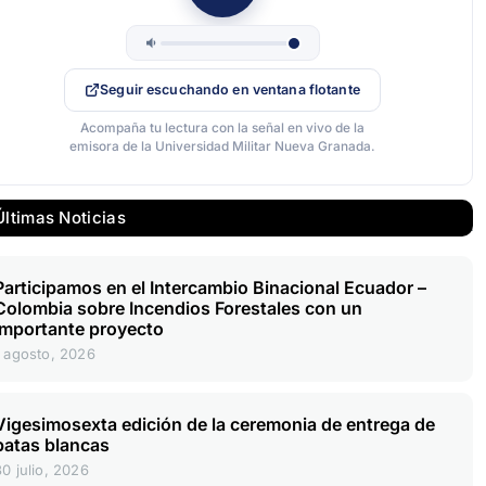
Seguir escuchando en ventana flotante
Acompaña tu lectura con la señal en vivo de la
emisora de la Universidad Militar Nueva Granada.
Últimas Noticias
Participamos en el Intercambio Binacional Ecuador –
Colombia sobre Incendios Forestales con un
importante proyecto
1 agosto, 2026
Vigesimosexta edición de la ceremonia de entrega de
batas blancas
30 julio, 2026