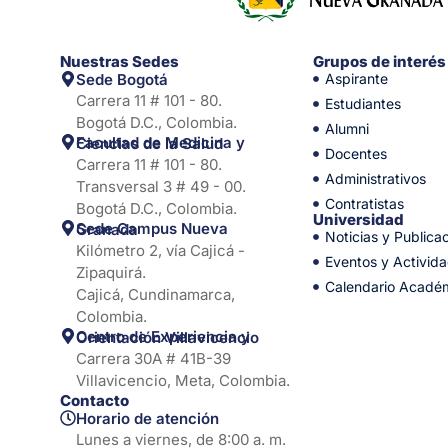
Nuestras Sedes
Grupos de interés
Sede Bogotá
Aspirante
Carrera 11 # 101 - 80.
Estudiantes
Bogotá D.C., Colombia.
Alumni
Facultad de Medicina y Ciencias de la Salud
Docentes
Carrera 11 # 101 - 80.
Administrativos
Transversal 3 # 49 - 00.
Contratistas
Bogotá D.C., Colombia.
Universidad
Sede Campus Nueva Granada
Noticias y Publica
Kilómetro 2, vía Cajicá -
Eventos y Activid
Zipaquirá.
Calendario Acadé
Cajicá, Cundinamarca,
Colombia.
Centro de Experiencia y Orientación Villavicencio
Carrera 30A # 41B-39
Villavicencio, Meta, Colombia.
Contacto
Horario de atención
Lunes a viernes, de 8:00 a. m.