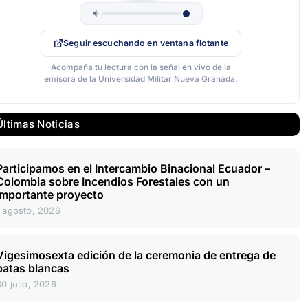
Seguir escuchando en ventana flotante
Acompaña tu lectura con la señal en vivo de la
emisora de la Universidad Militar Nueva Granada.
Últimas Noticias
Participamos en el Intercambio Binacional Ecuador –
Colombia sobre Incendios Forestales con un
importante proyecto
1 agosto, 2026
Vigesimosexta edición de la ceremonia de entrega de
batas blancas
30 julio, 2026