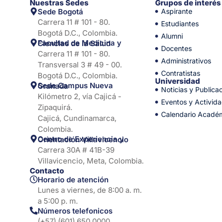
Nuestras Sedes
Grupos de interés
Sede Bogotá
Aspirante
Carrera 11 # 101 - 80.
Estudiantes
Bogotá D.C., Colombia.
Alumni
Facultad de Medicina y Ciencias de la Salud
Docentes
Carrera 11 # 101 - 80.
Administrativos
Transversal 3 # 49 - 00.
Contratistas
Bogotá D.C., Colombia.
Universidad
Sede Campus Nueva Granada
Noticias y Publica
Kilómetro 2, vía Cajicá -
Eventos y Activid
Zipaquirá.
Calendario Acadé
Cajicá, Cundinamarca,
Colombia.
Centro de Experiencia y Orientación Villavicencio
Carrera 30A # 41B-39
Villavicencio, Meta, Colombia.
Contacto
Horario de atención
Lunes a viernes, de 8:00 a. m.
a 5:00 p. m.
Números telefonicos
(+57) (601) 650 0000