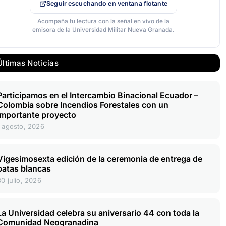
Seguir escuchando en ventana flotante
Acompaña tu lectura con la señal en vivo de la
emisora de la Universidad Militar Nueva Granada.
Últimas Noticias
Participamos en el Intercambio Binacional Ecuador –
Colombia sobre Incendios Forestales con un
importante proyecto
1 agosto, 2026
Vigesimosexta edición de la ceremonia de entrega de
batas blancas
30 julio, 2026
La Universidad celebra su aniversario 44 con toda la
Comunidad Neogranadina